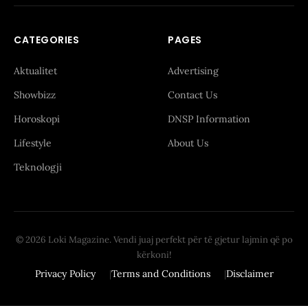
CATEGORIES
PAGES
Aktualitet
Advertising
Showbizz
Contact Us
Horoskopi
DNSP Information
Lifestyle
About Us
Teknologji
© 2026 Loki Magazine. Vendi juaj perfekt për të gjetur lajmin që po
kërkoni!
Privacy Policy
Terms and Conditions
Disclaimer