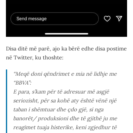
Disa ditë më parë, ajo ka bërë edhe disa postime
në Twitter, ku thoshte:
“Meqë doni qëndrimet e mia në lidhje me
“BBVA”:
E para, s’kam për të adresuar më asgjë
seriozisht, për sa kohë aty është vënë një
taban i shëmtuar dhe çdo gjë, si nga
banorët/ produksioni dhe të gjithë ju me
reagimet tuaja histerike, keni zgjedhur të