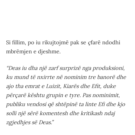
Si fillim, po iu rikujtojmë pak se
ç
farë ndodhi
mbrëmjen e djeshme.
“Deas iu dha një zarf surprizë nga produksioni,
ku mund të nxirrte në nominim tre banorë dhe
ajo tha emrat e Luizit, Kiarës dhe Efit, duke
përçarë kështu grupin e tyre. Pas nominimit,
publiku vendosi që shtëpinë ta linte Efi dhe kjo
solli një sërë komentesh dhe kritikash ndaj
zgjedhjes së Deas.”