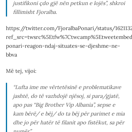
justifikoni çdo gjë nën petkun e lojës”, shkroi
fillimisht Fjoralba.
https://twitter.com/FjoralbaPonari/status/16211
ref_src=twsrc%5Etfw%7Ctwcamp%5Etweetembed
ponari-reagon-ndaj-situates-se-djeshme-ne-
bbva
Më tej, vijoi:
“Lufta ime me vërtetësinë e problematikave
jashtë, do të vazhdojë njësoj, si para/gjatë,
apo pas “Big Brother Vip Albania”, sepse e
kam bërë/ e bëj/ do ta bëj për parimet e mia
dhe jo për hatër të filanit apo fistëkut, sa për
numër”.