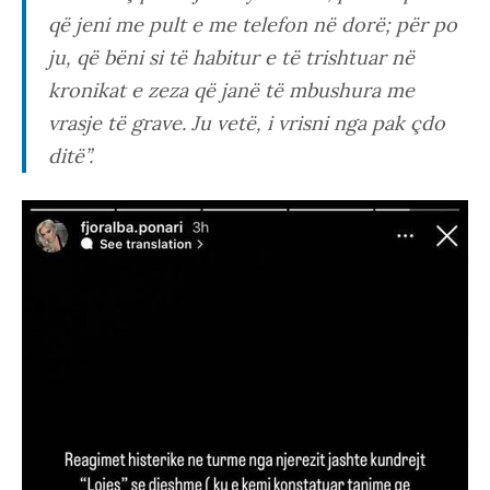
që jeni me pult e me telefon në dorë; për po
ju, që bëni si të habitur e të trishtuar në
kronikat e zeza që janë të mbushura me
vrasje të grave. Ju vetë, i vrisni nga pak çdo
ditë”.