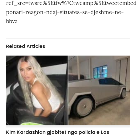
ref_src=twsrc%5Etfw%7Ctwcamp%5Etweetembed%
ponari-reagon-ndaj-situates-se-djeshme-ne-
bbva
Related Articles
Kim Kardashian gjobitet nga policia e Los