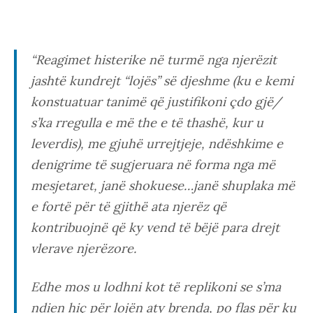
“Reagimet histerike në turmë nga njerëzit
jashtë kundrejt “lojës” së djeshme (ku e kemi
konstuatuar tanimë që justifikoni çdo gjë/
s’ka rregulla e më the e të thashë, kur u
leverdis), me gjuhë urrejtjeje, ndëshkime e
denigrime të sugjeruara në forma nga më
mesjetaret, janë shokuese…janë shuplaka më
e fortë për të gjithë ata njerëz që
kontribuojnë që ky vend të bëjë para drejt
vlerave njerëzore.
Edhe mos u lodhni kot të replikoni se s’ma
ndien hiç për lojën aty brenda, po flas për ku