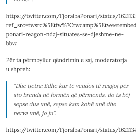
https://twitter.com/FjoralbaPonari/status/16211
ref_src=twsrc%5Etfw%7Ctwcamp%5Etweetembed
ponari-reagon-ndaj-situates-se-djeshme-ne-
bbva
Për ta përmbyllur qëndrimin e saj, moderatorja
u shpreh:
“Dhe tjetra: Edhe kur të vendos të reagoj për
ato brenda në formën që përmenda, do ta bëj
sepse dua unë, sepse kam kohë unë dhe
nerva unë, jo ju”.
https://twitter.com/FjoralbaPonari/status/16211