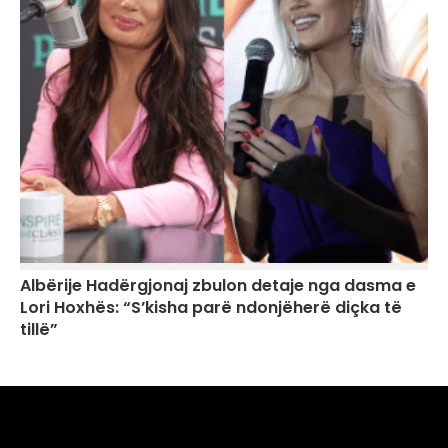
Albërije Hadërgjonaj zbulon detaje nga dasma e
Lori Hoxhës: “S’kisha parë ndonjëherë diçka të
tillë”