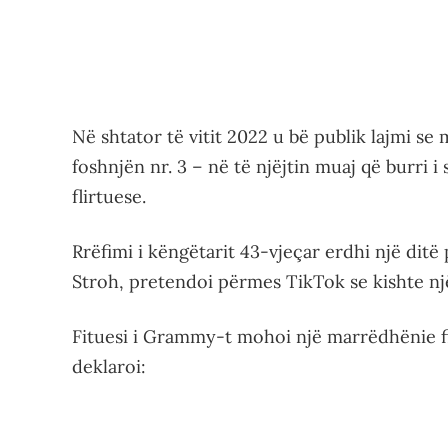
Në shtator të vitit 2022 u bë publik lajmi se
foshnjën nr. 3 – në të njëjtin muaj që burri 
flirtuese.
Rrëfimi i këngëtarit 43-vjeçar erdhi një dit
Stroh, pretendoi përmes TikTok se kishte nj
Fituesi i Grammy-t mohoi një marrëdhënie f
deklaroi: