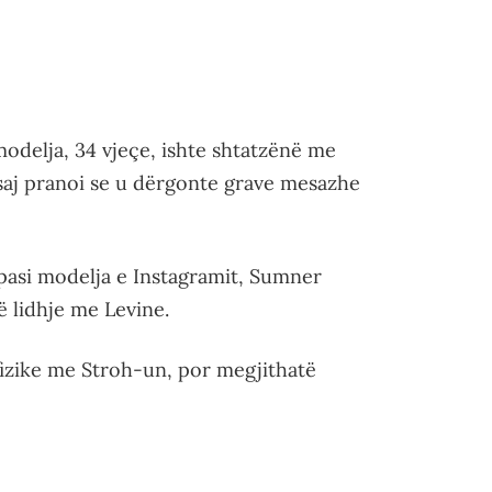
 modelja, 34 vjeçe, ishte shtatzënë me
i saj pranoi se u dërgonte grave mesazhe
ë pasi modelja e Instagramit, Sumner
ë lidhje me Levine.
izike me Stroh-un, por megjithatë