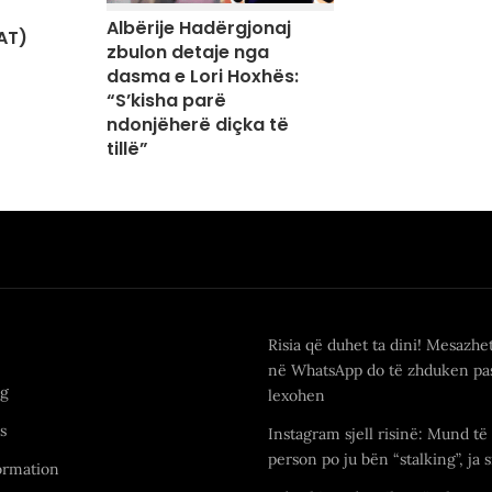
Albërije Hadërgjonaj
AT)
zbulon detaje nga
dasma e Lori Hoxhës:
“S’kisha parë
ndonjëherë diçka të
tillë”
Risia që duhet ta dini! Mesazhe
në WhatsApp do të zhduken pas
ng
lexohen
s
Instagram sjell risinë: Mund të 
person po ju bën “stalking”, ja s
ormation