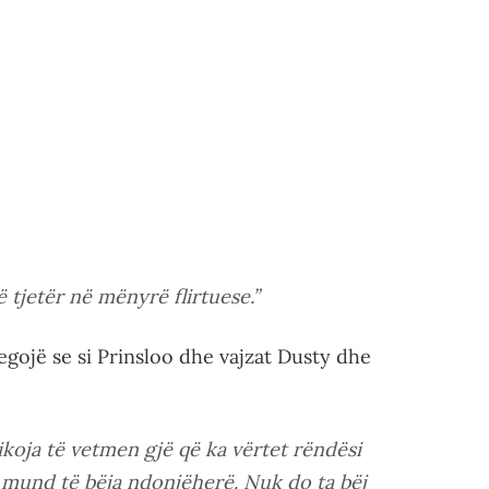
 tjetër në mënyrë flirtuese.”
egojë se si Prinsloo dhe vajzat Dusty dhe
zikoja të vetmen gjë që ka vërtet rëndësi
 mund të bëja ndonjëherë. Nuk do ta bëj