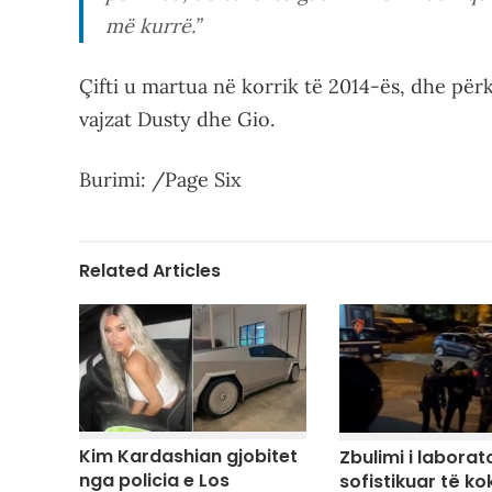
më kurrë.”
Çifti u martua në korrik të 2014-ës, dhe përk
vajzat Dusty dhe Gio.
Burimi: /Page Six
Related Articles
Kim Kardashian gjobitet
Zbulimi i laborato
nga policia e Los
sofistikuar të ko