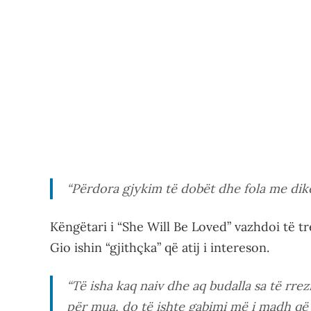
“Përdora gjykim të dobët dhe fola me dikë
Këngëtari i “She Will Be Loved” vazhdoi të tr
Gio ishin “gjithçka” që atij i intereson.
“Të isha kaq naiv dhe aq budalla sa të rre
për mua, do të ishte gabimi më i madh që