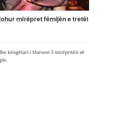
njohur mirëpret fëmijën e tretë!
 dhe këngëtari i Maroon 5 mirëpritën së
ple.