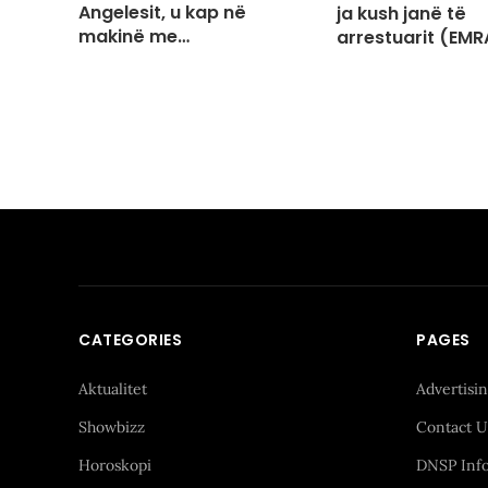
Angelesit, u kap në
ja kush janë të
makinë me…
arrestuarit (EMR
CATEGORIES
PAGES
Aktualitet
Advertisi
Showbizz
Contact U
Horoskopi
DNSP Inf