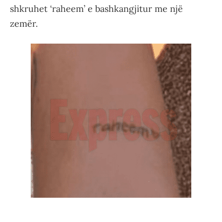
shkruhet ‘raheem’ e bashkangjitur me një
zemër.