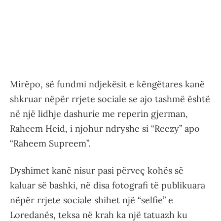
Mirëpo, së fundmi ndjekësit e këngëtares kanë
shkruar nëpër rrjete sociale se ajo tashmë është
në një lidhje dashurie me reperin gjerman,
Raheem Heid, i njohur ndryshe si “Reezy” apo
“Raheem Supreem”.
Dyshimet kanë nisur pasi përveç kohës së
kaluar së bashki, në disa fotografi të publikuara
nëpër rrjete sociale shihet një “selfie” e
Loredanës, teksa në krah ka një tatuazh ku