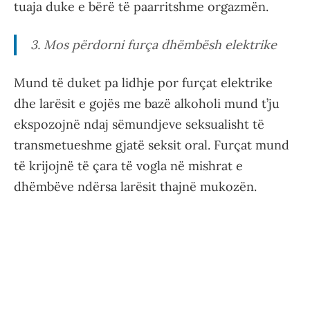
tuaja duke e bërë të paarritshme orgazmën.
3. Mos përdorni furça dhëmbësh elektrike
Mund të duket pa lidhje por furçat elektrike
dhe larësit e gojës me bazë alkoholi mund t’ju
ekspozojnë ndaj sëmundjeve seksualisht të
transmetueshme gjatë seksit oral. Furçat mund
të krijojnë të çara të vogla në mishrat e
dhëmbëve ndërsa larësit thajnë mukozën.