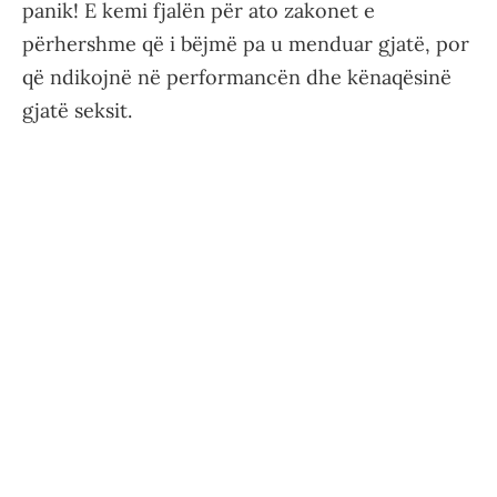
panik! E kemi fjalën për ato zakonet e
përhershme që i bëjmë pa u menduar gjatë, por
që ndikojnë në performancën dhe kënaqësinë
gjatë seksit.