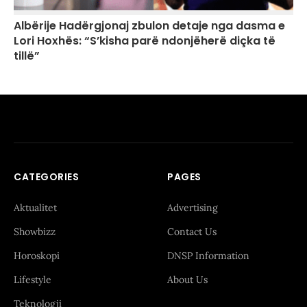
Albërije Hadërgjonaj zbulon detaje nga dasma e
Lori Hoxhës: “S’kisha parë ndonjëherë diçka të
tillë”
CATEGORIES
PAGES
Aktualitet
Advertising
Showbizz
Contact Us
Horoskopi
DNSP Information
Lifestyle
About Us
Teknologji