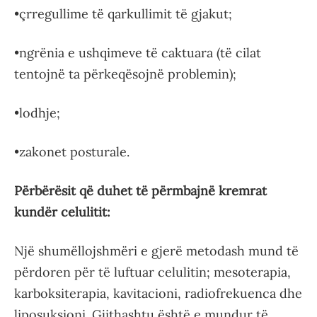
•çrregullime të qarkullimit të gjakut;
•ngrënia e ushqimeve të caktuara (të cilat
tentojnë ta përkeqësojnë problemin);
•lodhje;
•zakonet posturale.
Përbërësit që duhet të përmbajnë kremrat
kundër celulitit:
Një shumëllojshmëri e gjerë metodash mund të
përdoren për të luftuar celulitin; mesoterapia,
karboksiterapia, kavitacioni, radiofrekuenca dhe
liposuksioni. Gjithashtu është e mundur të