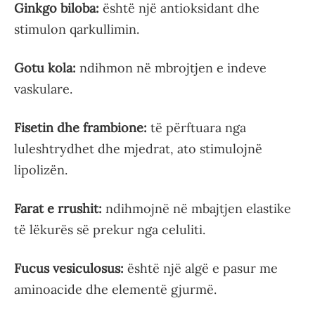
Ginkgo biloba:
është një antioksidant dhe
stimulon qarkullimin.
Gotu kola:
ndihmon në mbrojtjen e indeve
vaskulare.
Fisetin dhe frambione:
të përftuara nga
luleshtrydhet dhe mjedrat, ato stimulojnë
lipolizën.
Farat e rrushit:
ndihmojnë në mbajtjen elastike
të lëkurës së prekur nga celuliti.
Fucus vesiculosus:
është një algë e pasur me
aminoacide dhe elementë gjurmë.