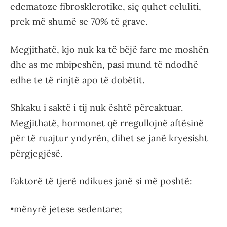
edematoze fibrosklerotike, siç quhet celuliti,
prek më shumë se 70% të grave.
Megjithatë, kjo nuk ka të bëjë fare me moshën
dhe as me mbipeshën, pasi mund të ndodhë
edhe te të rinjtë apo të dobëtit.
Shkaku i saktë i tij nuk është përcaktuar.
Megjithatë, hormonet që rregullojnë aftësinë
për të ruajtur yndyrën, dihet se janë kryesisht
përgjegjësë.
Faktorë të tjerë ndikues janë si më poshtë:
•mënyrë jetese sedentare;