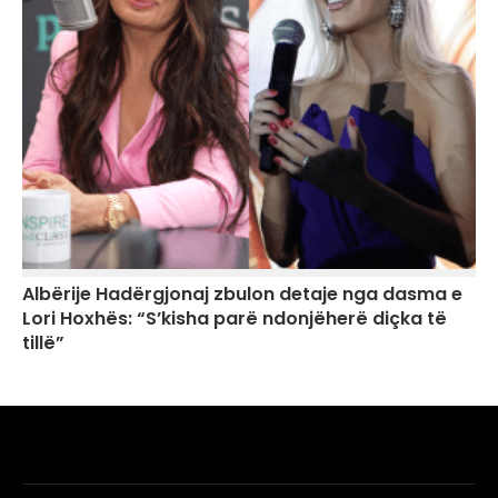
Albërije Hadërgjonaj zbulon detaje nga dasma e
Lori Hoxhës: “S’kisha parë ndonjëherë diçka të
tillë”