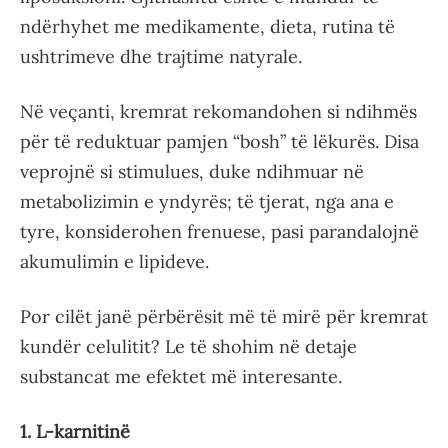
ndërhyhet me medikamente, dieta, rutina të
ushtrimeve dhe trajtime natyrale.
Në veçanti, kremrat rekomandohen si ndihmës
për të reduktuar pamjen “bosh” të lëkurës. Disa
veprojnë si stimulues, duke ndihmuar në
metabolizimin e yndyrës; të tjerat, nga ana e
tyre, konsiderohen frenuese, pasi parandalojnë
akumulimin e lipideve.
Por cilët janë përbërësit më të mirë për kremrat
kundër celulitit? Le të shohim në detaje
substancat me efektet më interesante.
1. L-karnitinë