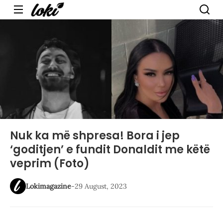
Menu
Nuk ka më shpresa! Bora i jep
‘goditjen’ e fundit Donaldit me këtë
veprim (Foto)
Lokimagazine
-
29 August, 2023