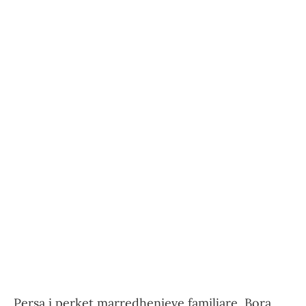
Persa i perket marredhenieve familjare, Bora