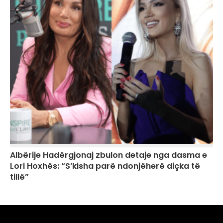
Albërije Hadërgjonaj zbulon detaje nga dasma e
Lori Hoxhës: “S’kisha parë ndonjëherë diçka të
tillë”