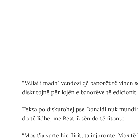
“Vëllai i madh” vendosi që banorët të vihen s
diskutojnë për lojën e banorëve të edicionit 
Teksa po diskutohej pse Donaldi nuk mundi të
do të lidhej me Beatriksën do të fitonte.
“Mos t’ia varte hiç Ilirit, ta injoronte. Mos të