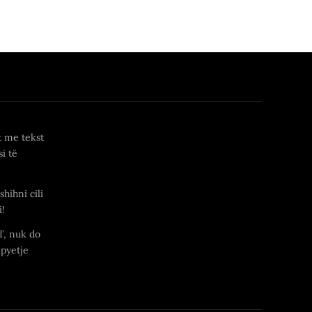
t me tekst
i të
shihni cili
i!
T, nuk do
 pyetje