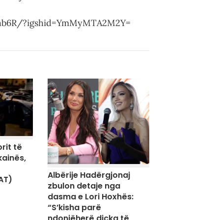
vHhb6R/?igshid=YmMyMTA2M2Y=
rit të
kainës,
Albërije Hadërgjonaj
AT)
zbulon detaje nga
dasma e Lori Hoxhës:
“S’kisha parë
ndonjëherë diçka të