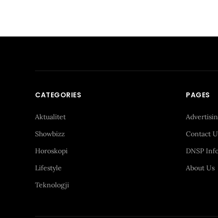
CATEGORIES
PAGES
Aktualitet
Advertisi
Showbizz
Contact U
Horoskopi
DNSP Inf
Lifestyle
About Us
Teknologji