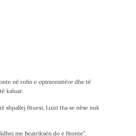
onte në rolin e opinionistëve dhe të
të kaluar.
 shpallej fituesi, Luizi tha se nëse nuk
 lidhej me Beatriksën do e fitonte”.