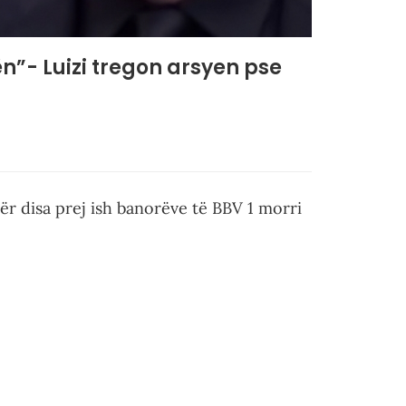
ën”- Luizi tregon arsyen pse
për disa prej ish banorëve të BBV 1 morri