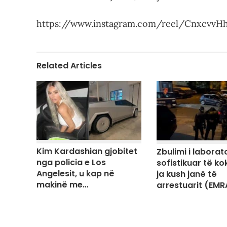
https://www.instagram.com/reel/Cnxcv
Related Articles
Kim Kardashian gjobitet
Zbulimi i laborato
nga policia e Los
sofistikuar të ko
Angelesit, u kap në
ja kush janë të
makinë me…
arrestuarit (EMR