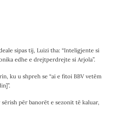
ale sipas tij, Luizi tha: “Inteligjente si
onika edhe e drejtperdrejte si Arjola”.
rin, ku u shpreh se “ai e fitoi BBV vetëm
in]”.
r sërish për banorët e sezonit të kaluar,