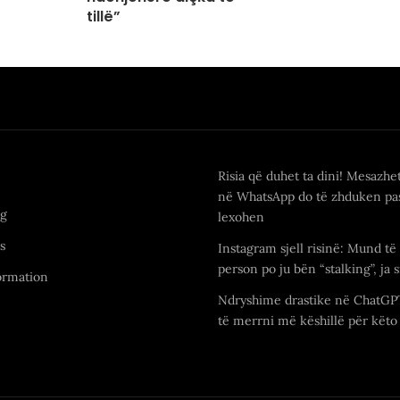
tillë”
Risia që duhet ta dini! Mesazhe
në WhatsApp do të zhduken pas
ng
lexohen
s
Instagram sjell risinë: Mund të 
person po ju bën “stalking”, ja s
ormation
Ndryshime drastike në ChatGP
të merrni më këshillë për këto