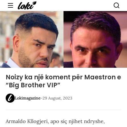
Menu
Noizy ka një koment për Maestron e
“Big Brother VIP”
Lokimagazine
-
29 August, 2023
Armaldo Kllogjeri, apo siç njihet ndryshe,