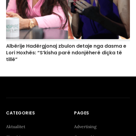
Albërije Hadërgjonaj zbulon detaje nga dasma e
Lori Hoxhës: “S’kisha parë ndonjëherë diçka të
tillë”
CATEGORIES
PAGES
Aktualitet
Advertising