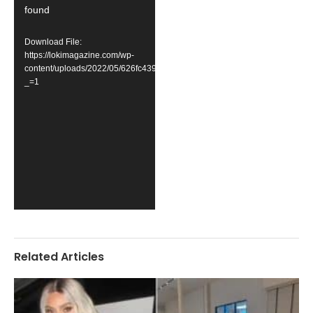
found
Download File:
https://lokimagazine.com/wp-
content/uploads/2022/05/626fc439a2042.mp4?
_=1
Related Articles