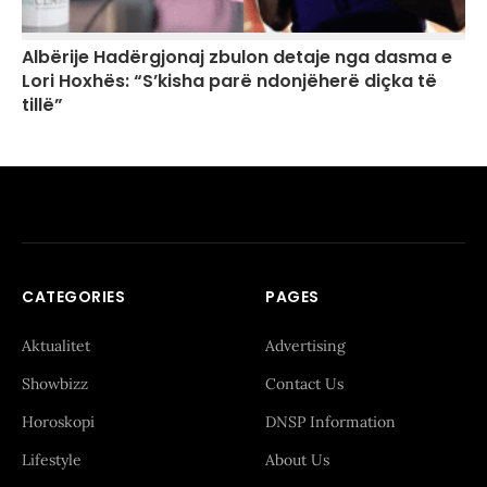
Albërije Hadërgjonaj zbulon detaje nga dasma e
Lori Hoxhës: “S’kisha parë ndonjëherë diçka të
tillë”
CATEGORIES
PAGES
Aktualitet
Advertising
Showbizz
Contact Us
Horoskopi
DNSP Information
Lifestyle
About Us