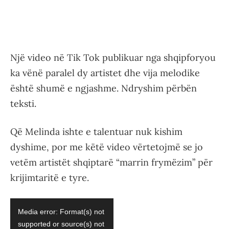
Një video në Tik Tok publikuar nga shqipforyou
ka vënë paralel dy artistet dhe vija melodike
është shumë e ngjashme. Ndryshim përbën
teksti.
Që Melinda ishte e talentuar nuk kishim
dyshime, por me këtë video vërtetojmë se jo
vetëm artistët shqiptarë “marrin frymëzim” për
krijimtaritë e tyre.
Video
Media error: Format(s) not
Player
supported or source(s) not