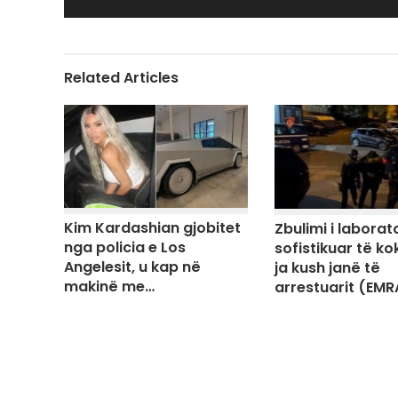
Related Articles
Kim Kardashian gjobitet
Zbulimi i laborato
nga policia e Los
sofistikuar të ko
Angelesit, u kap në
ja kush janë të
makinë me…
arrestuarit (EMR