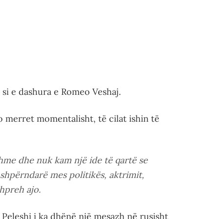
t si e dashura e Romeo Veshaj.
o merret momentalisht, të cilat ishin të
hme dhe nuk kam një ide të qartë se
shpërndarë mes politikës, aktrimit,
hpreh ajo.
 Peleshi i ka dhënë një mesazh në rusisht