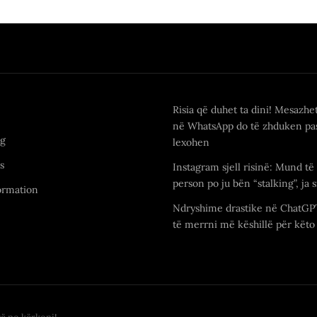
Risia që duhet ta dini! Mesazhe
në WhatsApp do të zhduken pas
ng
lexohen
s
Instagram sjell risinë: Mund të 
person po ju bën “stalking”, ja s
ormation
Ndryshime drastike në ChatGP
të merrni më këshillë për këto