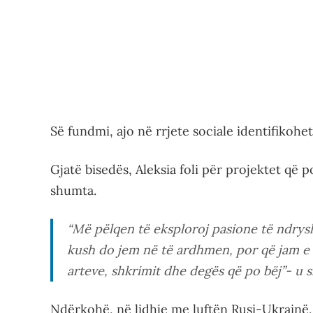
Së fundmi, ajo në rrjete sociale identifikohe
Gjatë bisedës, Aleksia foli për projektet që p
shumta.
“Më pëlqen të eksploroj pasione të ndrys
kush do jem në të ardhmen, por që jam e 
arteve, shkrimit dhe degës që po bëj”- u s
Ndërkohë, në lidhje me luftën Rusi-Ukrainë,