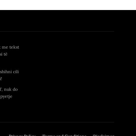
t me tekst
i të
shihni cili
i!
T, nuk do
 pyetje