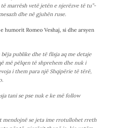
ë të marrësh vetë jetën e njerëzve të tu”-
ë mesazh dhe në gjuhën ruse.
in e humorit Romeo Veshaj, si dhe arsyen
bëja publike dhe të flisja aq me detaje
që më pëlqen të shprehem dhe nuk i
oja i them para një Shqipërie të tërë,
o.
sja tani se pse nuk e ke më follow
t mendojnë se jeta ime rrotullohet rreth