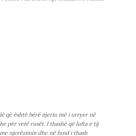
lë që është bërë njeriu më i urryer në
 për vetë rusët. I thashë që lufta e tij
me njerëzimin dhe në fund i thash