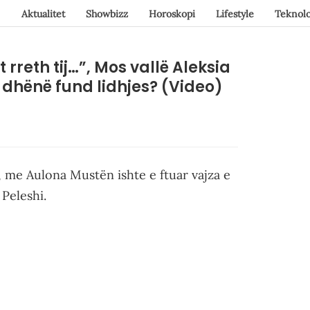
Aktualitet
Showbizz
Horoskopi
Lifestyle
Teknolo
 rreth tij…”, Mos vallë Aleksia
 dhënë fund lidhjes? (Video)
 me Aulona Mustën ishte e ftuar vajza e
 Peleshi.