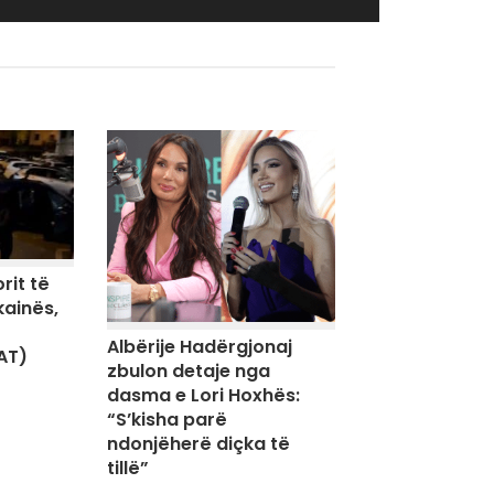
rit të
kainës,
Albërije Hadërgjonaj
AT)
zbulon detaje nga
dasma e Lori Hoxhës:
“S’kisha parë
ndonjëherë diçka të
tillë”