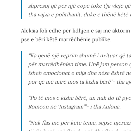
shpresoj që për një copë toke t’ja vlejë q
tha vajza e politikanit, duke e thënë kët
Aleksia foli edhe për lidhjen e saj me aktor
pse e bëri këtë marrëdhënie publike.
“Ka qenë një veprim shumë i nxituar që ta 
për marrëdhënien time. Unë jam person 
fsheh emocionet e mija dhe nëse është nev
por që më mirë mos ta kisha bërë”- tha aj
“Po të mos e kishe bërë, un nuk do të pye
Romeon në ‘Instagram’”- i tha Aulona.
“Nuk flas më për këtë temë, sepse njerëzi