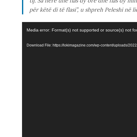
tij. Sa herë unë flas dy orë dhe flas dy mi
për këtë di të flasi”, u shpreh Peleshi në l
Video
Media error: Format(s) not supported or source(s) not f
Player
Download File: https://lokimagazine.com/wp-content/uploads/202