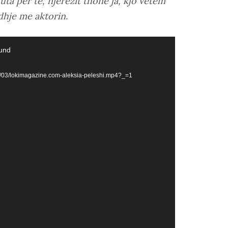
nuta për të, njerëzit thonë ja, kjo vetëm
idhje me aktorin.
ound
2/03/lokimagazine.com-aleksia-peleshi.mp4?_=1