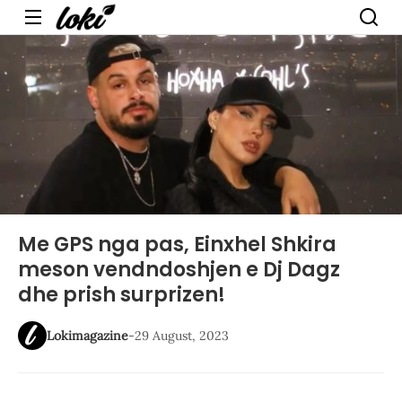
Menu
Me GPS nga pas, Einxhel Shkira
meson vendndoshjen e Dj Dagz
dhe prish surprizen!
Lokimagazine
-
29 August, 2023