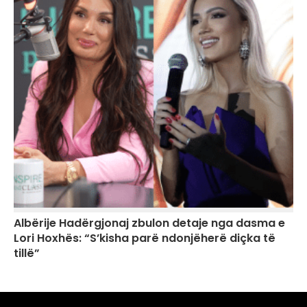
Albërije Hadërgjonaj zbulon detaje nga dasma e
Lori Hoxhës: “S’kisha parë ndonjëherë diçka të
tillë”