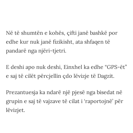
Në të shumtën e kohës, çifti janë bashkë por
edhe kur nuk janë fizikisht, ata shfaqen të
pandarë nga njëri-tjetri.
E deshi apo nuk deshi, Einxhel ka edhe “GPS-ët”
e saj të cilët përcjellin çdo lëvizje të Dagzit.
Prezantuesja ka ndarë një pjesë nga bisedat në
grupin e saj të vajzave të cilat i ‘raportojnë’ për
lëvizjet.