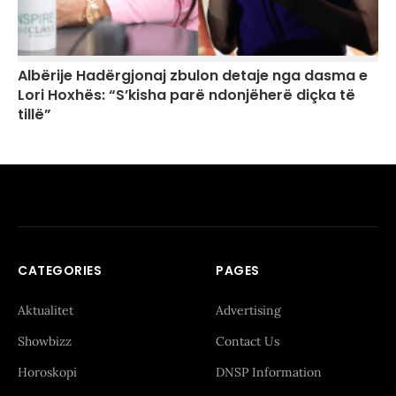
Albërije Hadërgjonaj zbulon detaje nga dasma e
Lori Hoxhës: “S’kisha parë ndonjëherë diçka të
tillë”
CATEGORIES
PAGES
Aktualitet
Advertising
Showbizz
Contact Us
Horoskopi
DNSP Information