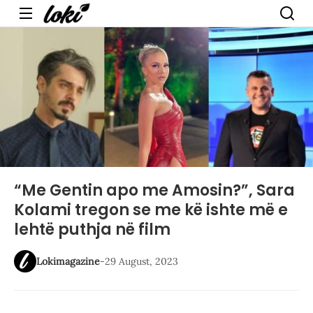
Menu
“Me Gentin apo me Amosin?”, Sara
Kolami tregon se me kë ishte më e
lehtë puthja në film
Lokimagazine
-
29 August, 2023