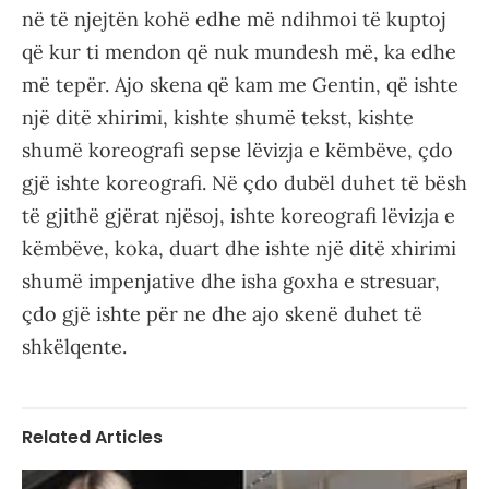
në të njejtën kohë edhe më ndihmoi të kuptoj
që kur ti mendon që nuk mundesh më, ka edhe
më tepër. Ajo skena që kam me Gentin, që ishte
një ditë xhirimi, kishte shumë tekst, kishte
shumë koreografi sepse lëvizja e këmbëve, çdo
gjë ishte koreografi. Në çdo dubël duhet të bësh
të gjithë gjërat njësoj, ishte koreografi lëvizja e
këmbëve, koka, duart dhe ishte një ditë xhirimi
shumë impenjative dhe isha goxha e stresuar,
çdo gjë ishte për ne dhe ajo skenë duhet të
shkëlqente.
Related Articles