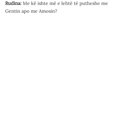
Rudina:
Me kë ishte më e lehtë të putheshe me
Gentin apo me Amosin?