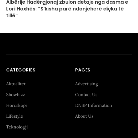
Albërije Hadërgjonaj zbulon detaje nga dasma e
Lori Hoxhës: “S’kisha parë ndonjëherë diçka të
tillë”
CATEGORIES
PAGES
Aktualitet
Advertising
Showbizz
Contact Us
Horoskopi
DNSP Information
Lifestyle
About Us
Teknologji