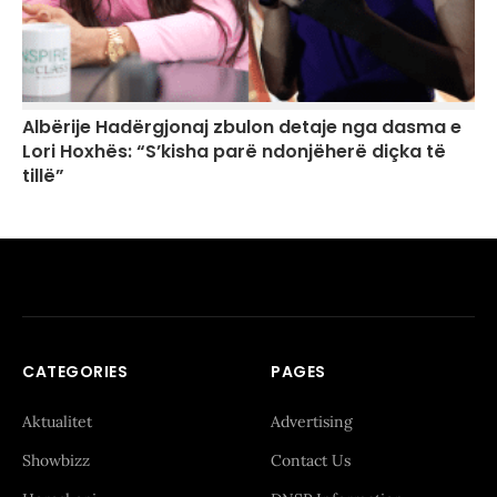
Albërije Hadërgjonaj zbulon detaje nga dasma e
Lori Hoxhës: “S’kisha parë ndonjëherë diçka të
tillë”
CATEGORIES
PAGES
Aktualitet
Advertising
Showbizz
Contact Us