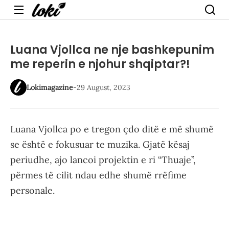
Menu
Luana Vjollca ne nje bashkepunim
me reperin e njohur shqiptar?!
Lokimagazine
-
29 August, 2023
Luana Vjollca po e tregon çdo ditë e më shumë
se është e fokusuar te muzika. Gjatë kësaj
periudhe, ajo lancoi projektin e ri “Thuaje”,
përmes të cilit ndau edhe shumë rrëfime
personale.