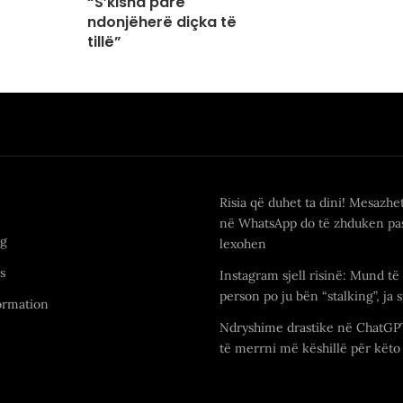
“S’kisha parë
ndonjëherë diçka të
tillë”
Risia që duhet ta dini! Mesazhe
në WhatsApp do të zhduken pas
ng
lexohen
s
Instagram sjell risinë: Mund të 
person po ju bën “stalking”, ja s
ormation
Ndryshime drastike në ChatGP
të merrni më këshillë për këto