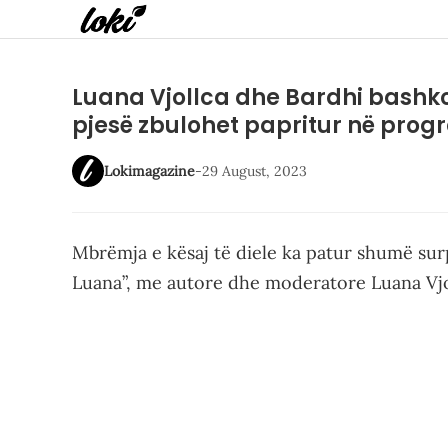
Luana Vjollca dhe Bardhi bashkoj
pjesë zbulohet papritur në pro
Lokimagazine
-
29 August, 2023
Mbrëmja e kësaj të diele ka patur shumë sur
Luana”, me autore dhe moderatore Luana Vjo