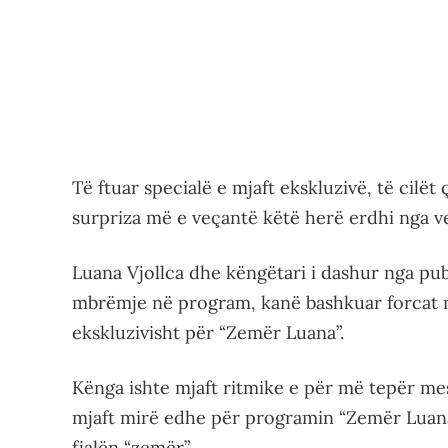
Të ftuar specialë e mjaft ekskluzivë, të cilë
surpriza më e veçantë këtë herë erdhi nga ve
Luana Vjollca dhe këngëtari i dashur nga publi
mbrëmje në program, kanë bashkuar forcat 
ekskluzivisht për “Zemër Luana”.
Kënga ishte mjaft ritmike e për më tepër me
mjaft mirë edhe për programin “Zemër Luana”
fjalën “zemër”.