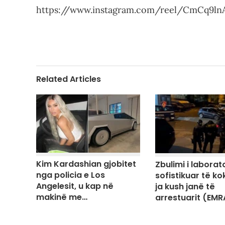
https://www.instagram.com/reel/CmCq9
Related Articles
Kim Kardashian gjobitet
Zbulimi i laborato
nga policia e Los
sofistikuar të ko
Angelesit, u kap në
ja kush janë të
makinë me…
arrestuarit (EMR