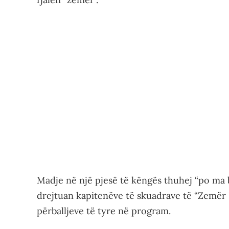
Madje në një pjesë të këngës thuhej “po ma 
drejtuan kapitenëve të skuadrave të “Zemër L
përballjeve të tyre në program.