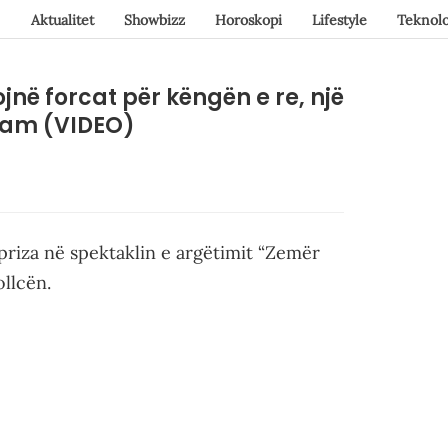
Aktualitet
Showbizz
Horoskopi
Lifestyle
Teknolo
në forcat për këngën e re, një
gram (VIDEO)
priza në spektaklin e argëtimit “Zemër
llcën.