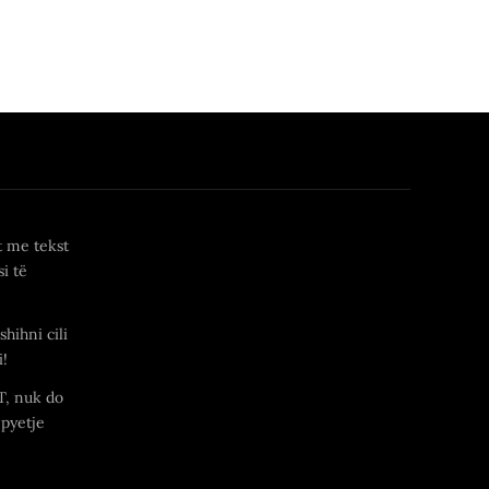
t me tekst
i të
shihni cili
i!
T, nuk do
 pyetje