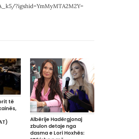
lnA_k5/?igshid=YmMyMTA2M2Y=
rit të
kainës,
Albërije Hadërgjonaj
AT)
zbulon detaje nga
dasma e Lori Hoxhës: