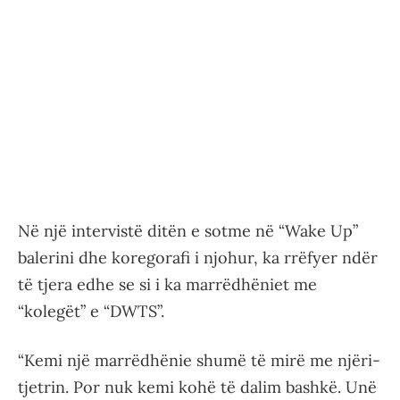
Në një intervistë ditën e sotme në “Wake Up”
balerini dhe koregorafi i njohur, ka rrëfyer ndër
të tjera edhe se si i ka marrëdhëniet me
“kolegët” e “DWTS”.
“Kemi një marrëdhënie shumë të mirë me njëri-
tjetrin. Por nuk kemi kohë të dalim bashkë. Unë