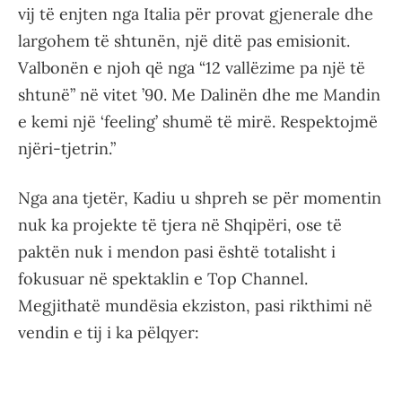
vij të enjten nga Italia për provat gjenerale dhe
largohem të shtunën, një ditë pas emisionit.
Valbonën e njoh që nga “12 vallëzime pa një të
shtunë” në vitet ’90. Me Dalinën dhe me Mandin
e kemi një ‘feeling’ shumë të mirë. Respektojmë
njëri-tjetrin.”
Nga ana tjetër, Kadiu u shpreh se për momentin
nuk ka projekte të tjera në Shqipëri, ose të
paktën nuk i mendon pasi është totalisht i
fokusuar në spektaklin e Top Channel.
Megjithatë mundësia ekziston, pasi rikthimi në
vendin e tij i ka pëlqyer: