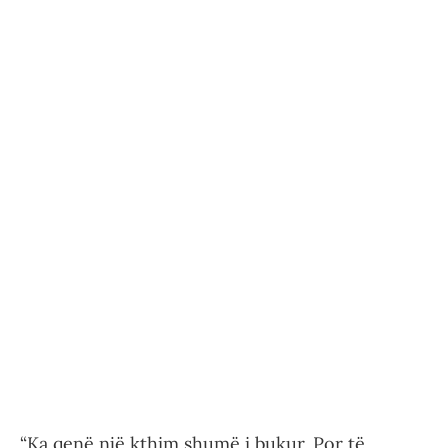
“Ka qenë një kthim shumë i bukur. Por të