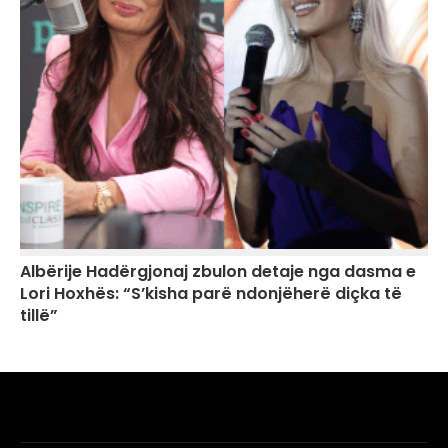
Albërije Hadërgjonaj zbulon detaje nga dasma e
Lori Hoxhës: “S’kisha parë ndonjëherë diçka të
tillë”