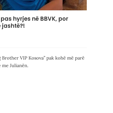
ë pas hyrjes në BBVK, por
 jashtë?!
ig Brother VIP Kosova” pak kohë më parë
e me Julianën.