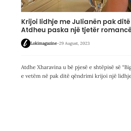
Krijoi lidhje me Julianën pak dit
Atdheu paska një tjetër romancë
Lokimagazine
-
29 August, 2023
Atdhe Xharavina u bë pjesë e shtëpisë së “B
e vetëm në pak ditë qëndrimi krijoi një lidhj