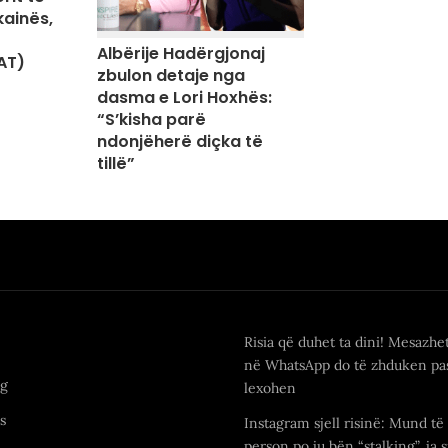
kainës,
Albërije Hadërgjonaj
AT)
zbulon detaje nga
dasma e Lori Hoxhës:
“S’kisha parë
ndonjëherë diçka të
tillë”
Risia që duhet ta dini! Mesazhe
në WhatsApp do të zhduken pas
ng
lexohen
s
Instagram sjell risinë: Mund të 
person po ju bën “stalking”, ja s