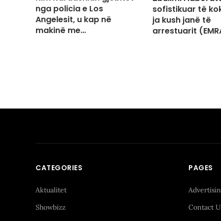
nga policia e Los
sofistikuar të ko
Angelesit, u kap në
ja kush janë të
makinë me…
arrestuarit (EMR
CATEGORIES
PAGES
Aktualitet
Advertisi
Showbizz
Contact U