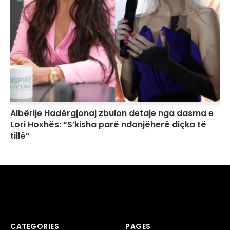
Albërije Hadërgjonaj zbulon detaje nga dasma e
Lori Hoxhës: “S’kisha parë ndonjëherë diçka të
tillë”
CATEGORIES
PAGES