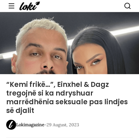
Menu
“Kemi frikë…”, Einxhel & Dagz
tregojnë si ka ndryshuar
marrëdhënia seksuale pas lindjes
së djalit
Lokimagazine
-
29 August, 2023