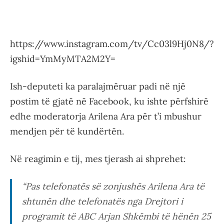
https://www.instagram.com/tv/Cc03l9Hj0N8/?
igshid=YmMyMTA2M2Y=
Ish-deputeti ka paralajmëruar padi në një
postim të gjatë në Facebook, ku ishte përfshirë
edhe moderatorja Arilena Ara për t’i mbushur
mendjen për të kundërtën.
Në reagimin e tij, mes tjerash ai shprehet:
“Pas telefonatës së zonjushës Arilena Ara të
shtunën dhe telefonatës nga Drejtori i
programit të ABC Arjan Shkëmbi të hënën 25