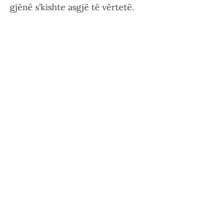
gjënë s’kishte asgjë të vërtetë.