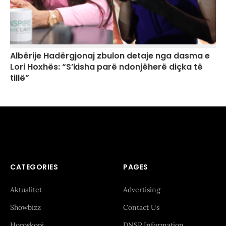
Albërije Hadërgjonaj zbulon detaje nga dasma e
Lori Hoxhës: “S’kisha parë ndonjëherë diçka të
tillë”
CATEGORIES
PAGES
Aktualitet
Advertising
Showbizz
Contact Us
Horoskopi
DNSP Information