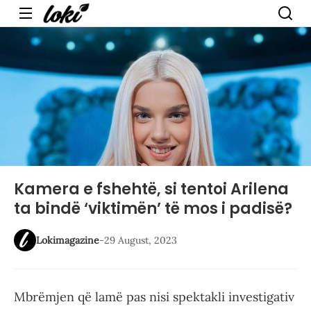
Menu
Kamera e fshehtë, si tentoi Arilena
ta bindë ‘viktimën’ të mos i padisë?
Lokimagazine
-
29 August, 2023
Mbrëmjen që lamë pas nisi spektakli investigativ