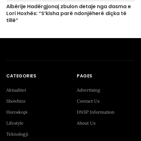
Albërije Hadërgjonaj zbulon detaje nga dasma e
Lori Hoxhës: “S’kisha parë ndonjëherë diçka të
tillë”
CATEGORIES
PAGES
Aktualitet
Advertising
Showbizz
Contact Us
Horoskopi
DNSP Information
Lifestyle
About Us
Teknologji