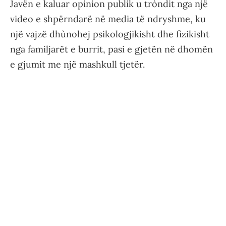
Javën e kaluar opinion publik u tròndit nga një
video e shpërndarë në media të ndryshme, ku
një vajzë dhùnohej psikologjikisht dhe fizikisht
nga familjarët e burrit, pasi e gjetën në dhomën
e gjumit me një mashkull tjetër.