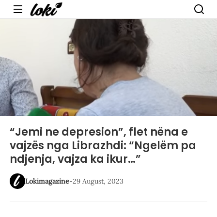
Menu
“Jemi ne depresion”, flet nëna e
vajzës nga Librazhdi: “Ngelëm pa
ndjenja, vajza ka ikur…”
Lokimagazine
-
29 August, 2023