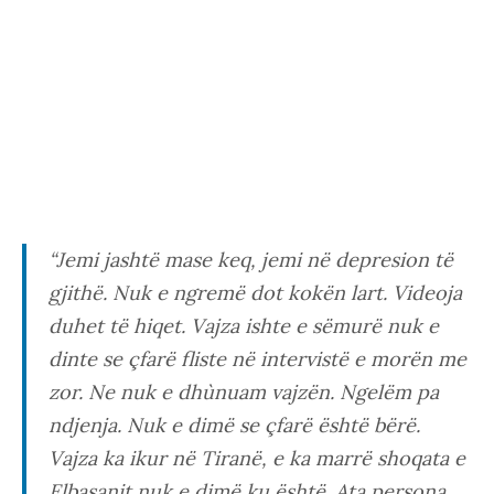
“Jemi jashtë mase keq, jemi në depresion të
gjithë. Nuk e ngremë dot kokën lart. Videoja
duhet të hiqet. Vajza ishte e sëmurë nuk e
dinte se çfarë fliste në intervistë e morën me
zor. Ne nuk e dhùnuam vajzën. Ngelëm pa
ndjenja. Nuk e dimë se çfarë është bërë.
Vajza ka ikur në Tiranë, e ka marrë shoqata e
Elbasanit nuk e dimë ku është. Ata persona