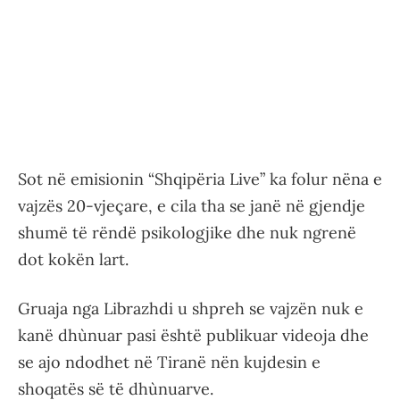
Sot në emisionin “Shqipëria Live” ka folur nëna e
vajzës 20-vjeçare, e cila tha se janë në gjendje
shumë të rëndë psikologjike dhe nuk ngrenë
dot kokën lart.
Gruaja nga Librazhdi u shpreh se vajzën nuk e
kanë dhùnuar pasi është publikuar videoja dhe
se ajo ndodhet në Tiranë nën kujdesin e
shoqatës së të dhùnuarve.