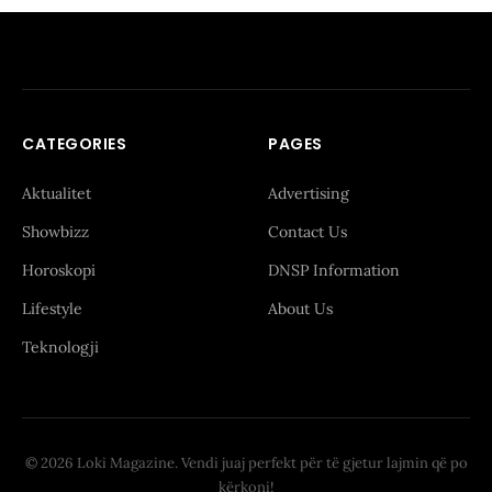
CATEGORIES
PAGES
Aktualitet
Advertising
Showbizz
Contact Us
Horoskopi
DNSP Information
Lifestyle
About Us
Teknologji
© 2026 Loki Magazine. Vendi juaj perfekt për të gjetur lajmin që po
kërkoni!