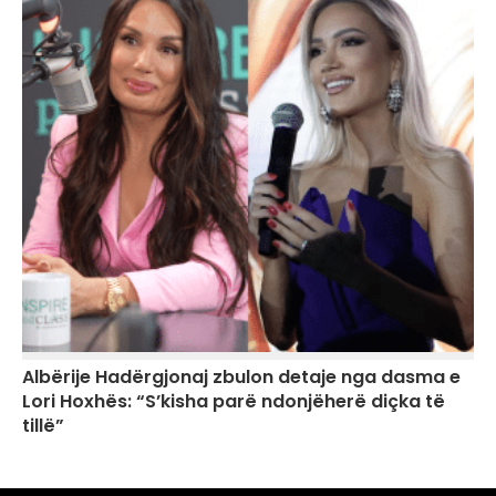
Albërije Hadërgjonaj zbulon detaje nga dasma e
Lori Hoxhës: “S’kisha parë ndonjëherë diçka të
tillë”