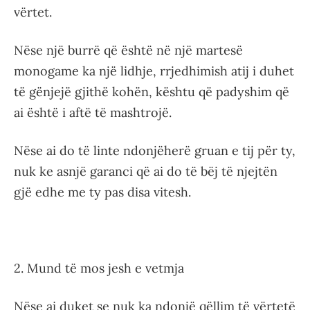
vërtet.
Nëse një burrë që është në një martesë
monogame ka një lidhje, rrjedhimish atij i duhet
të gënjejë gjithë kohën, kështu që padyshim që
ai është i aftë të mashtrojë.
Nëse ai do të linte ndonjëherë gruan e tij për ty,
nuk ke asnjë garanci që ai do të bëj të njejtën
gjë edhe me ty pas disa vitesh.
2. Mund të mos jesh e vetmja
Nëse ai duket se nuk ka ndonjë qëllim të vërtetë