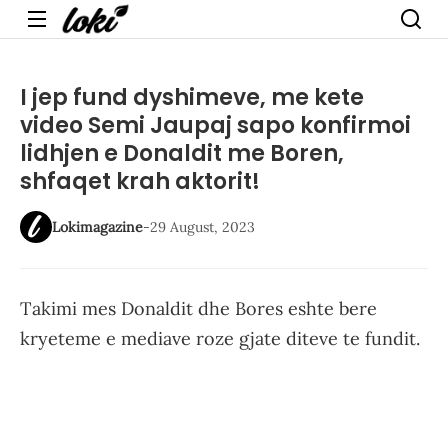
Menu
I jep fund dyshimeve, me kete
video Semi Jaupaj sapo konfirmoi
lidhjen e Donaldit me Boren,
shfaqet krah aktorit!
Lokimagazine
-
29 August, 2023
Takimi mes Donaldit dhe Bores eshte bere
kryeteme e mediave roze gjate diteve te fundit.