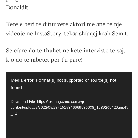
Donaldit.
Kete e beri te ditur vete aktori me ane te nje
videoje ne InstaStory, teksa shfaqej krah Semit.
Se cfare do te thuhet ne kete interviste te saj,
kjo do te mbetet per t’u pare!
Video
Media error: Format(s) not supported or source(s) not
Player
found
Download File: https://lokimagazine.com/wp-
content/uploads/2022/05/2841515346669580038_1589205420.mp4?
_=1