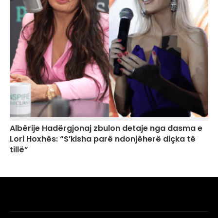
Albërije Hadërgjonaj zbulon detaje nga dasma e
Lori Hoxhës: “S’kisha parë ndonjëherë diçka të
tillë”