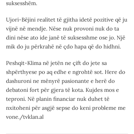
suksesshëm.
Ujori-Bëjini realitet të gjitha idetë pozitive që ju
vijnë në mendje. Nëse nuk provoni nuk do ta
dini nëse ato ide janë të suksesshme ose jo. Një
mik do ju përkrahë në çdo hapa që do hidhni.
Peshqit-Klima në jetën ne çift do jete sa
shpërthyese po aq edhe e ngrohtë sot. Here do
dashuroni ne mënyrë pasionante e herë do
debatoni fort për gjera të kota. Kujdes mos e
teproni. Në planin financiar nuk duhet të
nxitoheni për asgjë sepse do keni probleme me
vone./tvklan.al