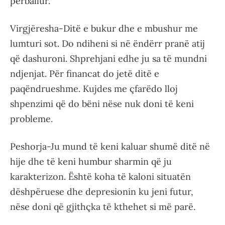
përballur.
Virgjëresha-Ditë e bukur dhe e mbushur me
lumturi sot. Do ndiheni si në ëndërr pranë atij
që dashuroni. Shprehjani edhe ju sa të mundni
ndjenjat. Për financat do jetë ditë e
paqëndrueshme. Kujdes me çfarëdo lloj
shpenzimi që do bëni nëse nuk doni të keni
probleme.
Peshorja-Ju mund të keni kaluar shumë ditë në
hije dhe të keni humbur sharmin që ju
karakterizon. Është koha të kaloni situatën
dëshpëruese dhe depresionin ku jeni futur,
nëse doni që gjithçka të kthehet si më parë.