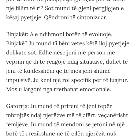
një fillim të ri? Sot mund të gjeni përgjigjen e
kësaj pyetjeje. Qëndroni të sintonizuar.
Binjakët: A e ndihmoni botën të evoluojë,
Binjakë? Ju mund t’i bëni vetes këtë lloj pyetjeje
delikate sot. Edhe nëse jeni një person me
veprim që di të reagojë ndaj situatave, duhet të
jeni të kujdesshëm që të mos jeni shumë
impulsivë. Ju keni një rol specifik për të luajtur.
Mos u largoni nga rrethanat emocionale.
Gaforrja: Ju mund të prireni të jeni tepër
mbrojtës ndaj njerëzve më të afërt, veçanërisht
fëmijëve. Ju mund të mendoni se jetoni në një
botë të rrezikshme në të cilën njerëzit nuk