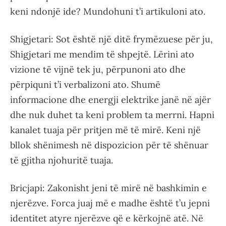
keni ndonjë ide? Mundohuni t’i artikuloni ato.
Shigjetari: Sot është një ditë frymëzuese për ju,
Shigjetari me mendim të shpejtë. Lërini ato
vizione të vijnë tek ju, përpunoni ato dhe
përpiquni t’i verbalizoni ato. Shumë
informacione dhe energji elektrike janë në ajër
dhe nuk duhet ta keni problem ta merrni. Hapni
kanalet tuaja për pritjen më të mirë. Keni një
bllok shënimesh në dispozicion për të shënuar
të gjitha njohuritë tuaja.
Bricjapi: Zakonisht jeni të mirë në bashkimin e
njerëzve. Forca juaj më e madhe është t’u jepni
identitet atyre njerëzve që e kërkojnë atë. Në