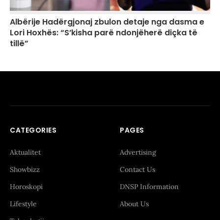
Albërije Hadërgjonaj zbulon detaje nga dasma e
Lori Hoxhës: “S’kisha parë ndonjëherë diçka të
tillë”
CATEGORIES
PAGES
Aktualitet
Advertising
Showbizz
Contact Us
Horoskopi
DNSP Information
Lifestyle
About Us