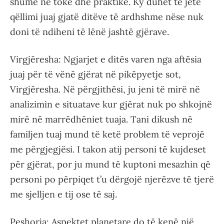
shumë në tokë dhe praktike. Ky duhet të jetë
qëllimi juaj gjatë ditëve të ardhshme nëse nuk
doni të ndiheni të lënë jashtë gjërave.
Virgjëresha: Ngjarjet e ditës varen nga aftësia
juaj për të vënë gjërat në pikëpyetje sot,
Virgjëresha. Në përgjithësi, ju jeni të mirë në
analizimin e situatave kur gjërat nuk po shkojnë
mirë në marrëdhëniet tuaja. Tani dikush në
familjen tuaj mund të ketë problem të veprojë
me përgjegjësi. I takon atij personi të kujdeset
për gjërat, por ju mund të kuptoni mesazhin që
personi po përpiqet t’u dërgojë njerëzve të tjerë
me sjelljen e tij ose të saj.
Peshorja: Aspektet planetare do të kenë një