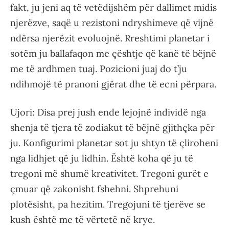
fakt, ju jeni aq të vetëdijshëm për dallimet midis
njerëzve, saqë u rezistoni ndryshimeve që vijnë
ndërsa njerëzit evoluojnë. Rreshtimi planetar i
sotëm ju ballafaqon me çështje që kanë të bëjnë
me të ardhmen tuaj. Pozicioni juaj do t’ju
ndihmojë të pranoni gjërat dhe të ecni përpara.
Ujori: Disa prej jush ende lejojnë individë nga
shenja të tjera të zodiakut të bëjnë gjithçka për
ju. Konfigurimi planetar sot ju shtyn të çliroheni
nga lidhjet që ju lidhin. Është koha që ju të
tregoni më shumë kreativitet. Tregoni gurët e
çmuar që zakonisht fshehni. Shprehuni
plotësisht, pa hezitim. Tregojuni të tjerëve se
kush është me të vërtetë në krye.