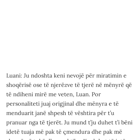
Luani: Ju ndoshta keni nevojë për miratimin e
shoqërisë ose të njerëzve të tjerë në mënyrë që
të ndiheni mirë me veten, Luan. Por
personaliteti juaj origjinal dhe mënyra e të
menduarit janë shpesh të vështira për t’u
pranuar nga të tjerët. Ju mund t’ju duhet t’i bëni
idetë tuaja më pak të çmendura dhe pak më