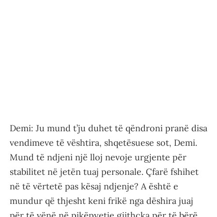
Demi: Ju mund t’ju duhet të qëndroni pranë disa
vendimeve të vështira, shqetësuese sot, Demi.
Mund të ndjeni një lloj nevoje urgjente për
stabilitet në jetën tuaj personale. Çfarë fshihet
në të vërtetë pas kësaj ndjenje? A është e
mundur që thjesht keni frikë nga dëshira juaj
për të vënë në pikëpyetje gjithçka për të bërë