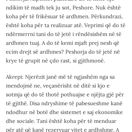
ndikim të madh tek ju sot, Peshore. Nuk është
koha për të frikësuar të ardhmen. Përkundrazi,
është koha për ta realizuar atë. Veprimi që do të
ndërmerrni tani do të jetë i rëndësishëm në të
ardhmen tuaj. A do të kemi mjaft prej nesh që
ecim drejt së ardhmes? Peshorja do të jetë në
krye të grupit në çdo rast, si gjithmonë.
Akrepi: Njerëzit janë më të ngjashëm nga sa
mendojmë ne, veçanërisht në ditë si kjo e
sotmja që do të thotë pothuajse e njëjta gjë për
të gjithë. Disa ndryshime të pabesueshme kanë
ndodhur në botë dhe sistemet e saj ekonomike
dhe sociale. Tani është koha për të menduar
për atë që kanë rezervuar vitet e ardhshme. A