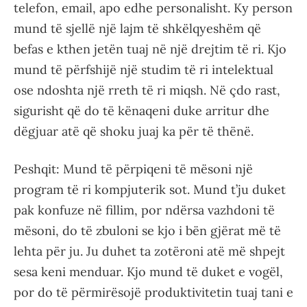
telefon, email, apo edhe personalisht. Ky person
mund të sjellë një lajm të shkëlqyeshëm që
befas e kthen jetën tuaj në një drejtim të ri. Kjo
mund të përfshijë një studim të ri intelektual
ose ndoshta një rreth të ri miqsh. Në çdo rast,
sigurisht që do të kënaqeni duke arritur dhe
dëgjuar atë që shoku juaj ka për të thënë.
Peshqit: Mund të përpiqeni të mësoni një
program të ri kompjuterik sot. Mund t’ju duket
pak konfuze në fillim, por ndërsa vazhdoni të
mësoni, do të zbuloni se kjo i bën gjërat më të
lehta për ju. Ju duhet ta zotëroni atë më shpejt
sesa keni menduar. Kjo mund të duket e vogël,
por do të përmirësojë produktivitetin tuaj tani e