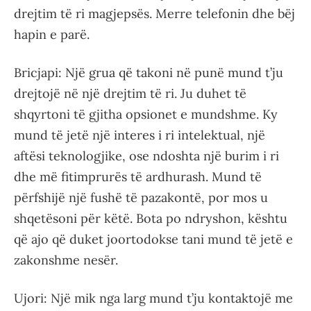
drejtim të ri magjepsës. Merre telefonin dhe bëj
hapin e parë.
Bricjapi: Një grua që takoni në punë mund t’ju
drejtojë në një drejtim të ri. Ju duhet të
shqyrtoni të gjitha opsionet e mundshme. Ky
mund të jetë një interes i ri intelektual, një
aftësi teknologjike, ose ndoshta një burim i ri
dhe më fitimprurës të ardhurash. Mund të
përfshijë një fushë të pazakontë, por mos u
shqetësoni për këtë. Bota po ndryshon, kështu
që ajo që duket joortodokse tani mund të jetë e
zakonshme nesër.
Ujori: Një mik nga larg mund t’ju kontaktojë me