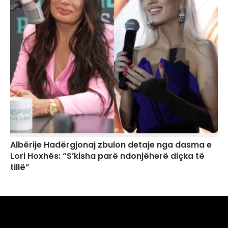
Albërije Hadërgjonaj zbulon detaje nga dasma e
Lori Hoxhës: “S’kisha parë ndonjëherë diçka të
tillë”