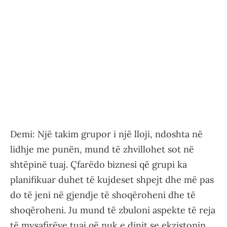
Demi: Një takim grupor i një lloji, ndoshta në
lidhje me punën, mund të zhvillohet sot në
shtëpinë tuaj. Çfarëdo biznesi që grupi ka
planifikuar duhet të kujdeset shpejt dhe më pas
do të jeni në gjendje të shoqëroheni dhe të
shoqëroheni. Ju mund të zbuloni aspekte të reja
të mysafirëve tuaj që nuk e dinit se ekzistonin.