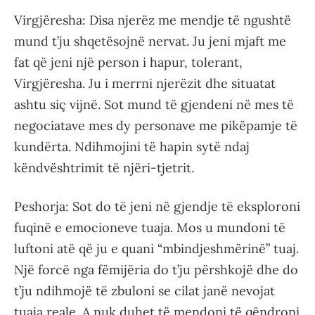
Virgjëresha: Disa njerëz me mendje të ngushtë
mund t’ju shqetësojnë nervat. Ju jeni mjaft me
fat që jeni një person i hapur, tolerant,
Virgjëresha. Ju i merrni njerëzit dhe situatat
ashtu siç vijnë. Sot mund të gjendeni në mes të
negociatave mes dy personave me pikëpamje të
kundërta. Ndihmojini të hapin sytë ndaj
këndvështrimit të njëri-tjetrit.
Peshorja: Sot do të jeni në gjendje të eksploroni
fuqinë e emocioneve tuaja. Mos u mundoni të
luftoni atë që ju e quani “mbindjeshmërinë” tuaj.
Një forcë nga fëmijëria do t’ju përshkojë dhe do
t’ju ndihmojë të zbuloni se cilat janë nevojat
tuaja reale. A nuk duhet të mendoni të qëndroni