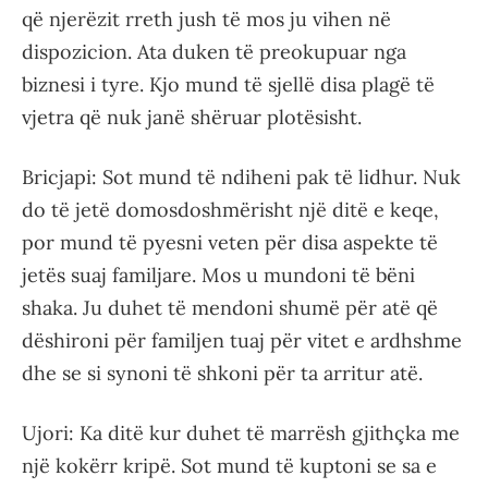
që njerëzit rreth jush të mos ju vihen në
dispozicion. Ata duken të preokupuar nga
biznesi i tyre. Kjo mund të sjellë disa plagë të
vjetra që nuk janë shëruar plotësisht.
Bricjapi: Sot mund të ndiheni pak të lidhur. Nuk
do të jetë domosdoshmërisht një ditë e keqe,
por mund të pyesni veten për disa aspekte të
jetës suaj familjare. Mos u mundoni të bëni
shaka. Ju duhet të mendoni shumë për atë që
dëshironi për familjen tuaj për vitet e ardhshme
dhe se si synoni të shkoni për ta arritur atë.
Ujori: Ka ditë kur duhet të marrësh gjithçka me
një kokërr kripë. Sot mund të kuptoni se sa e