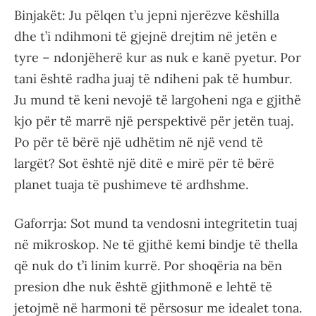
Binjakët: Ju pëlqen t’u jepni njerëzve këshilla
dhe t’i ndihmoni të gjejnë drejtim në jetën e
tyre – ndonjëherë kur as nuk e kanë pyetur. Por
tani është radha juaj të ndiheni pak të humbur.
Ju mund të keni nevojë të largoheni nga e gjithë
kjo për të marrë një perspektivë për jetën tuaj.
Po për të bërë një udhëtim në një vend të
largët? Sot është një ditë e mirë për të bërë
planet tuaja të pushimeve të ardhshme.
Gaforrja: Sot mund ta vendosni integritetin tuaj
në mikroskop. Ne të gjithë kemi bindje të thella
që nuk do t’i linim kurrë. Por shoqëria na bën
presion dhe nuk është gjithmonë e lehtë të
jetojmë në harmoni të përsosur me idealet tona.