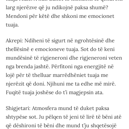
larg njerëzve që ju ndikojnë paksa shumë?
Mendoni për këtë dhe shkoni me emocionet
tuaja.
Akrepi: Ndiheni të sigurt në ngrohtësinë dhe
thellësinë e emocioneve tuaja. Sot do të keni
mundësinë të rigjeneroni dhe rigjeneroni veten
nga brenda jashtë. Përfitoni nga energjitë në
lojë për të thelluar marrëdhëniet tuaja me
njerëzit që doni. Njihuni me ta edhe më mirë.
Fuqitë tuaja joshëse do t’i magjepsin ata.
Shigjetari: Atmosfera mund të duket paksa
shtypëse sot. Ju pëlqen të jeni të lirë të bëni atë
që dëshironi të bëni dhe mund t’ju shqetësojë