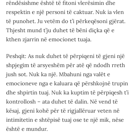
rëndësishme është të fitoni vlerësimin dhe
respektin e një personi të caktuar. Nuk ia vlen
të punohet. Ju vetëm do t’i përkeqësoni gjërat.
Thjesht mund t’ju duhet të bëni diçka që e
kthen zjarrin në emocionet tuaja.
Peshqit: As nuk duhet të përpiqeni të gjeni një
shpjegim të arsyeshëm për atë që ndodh rreth
jush sot. Nuk ka një. Mbahuni nga valët e
emocioneve nga e kaluara që përshkojnë trupin
dhe shpirtin tuaj. Nuk ka kuptim të përpiqesh t’i
kontrollosh – ata duhet të dalin. Në vend të
kësaj, gjeni kohë për të rigjallëruar veten në
intimitetin e shtëpisë tuaj ose te një mik, nëse
është e mundur.