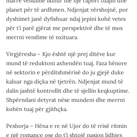
marrë vendime lidhur me një raport tuajin dhe
planet për të ardhmen. Ndjenjat vërshojnë, por
dyshimet janë dyfishuar ndaj jepini kohë vetes
për t’i parë gjërat me perspektivë dhe të mos
merrni vendime të nxituara.
Virgjëresha – Kjo është një prej ditëve kur
mund të reduktoni axhendën tuaj. Faza hënore
në sektorin e përditshmërisë do ju gjejë duke
kaluar nga diçka në tjetrën. Ndjenjat mund të
dalin jashtë kontrollit dhe të sjellin keqkuptime.
Shpërndani detyrat nëse mundeni dhe merrni
kohën tuaj për gjithçka.
Peshorja – Hëna e re në Ujor do të rrisë ritmin
e një romance ose do t’i shtojë pasion lidhjes