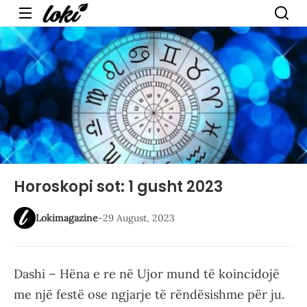
Menu
Horoskopi sot: 1 gusht 2023
Lokimagazine
-
29 August, 2023
Dashi – Hëna e re në Ujor mund të koincidojë
me një festë ose ngjarje të rëndësishme për ju.