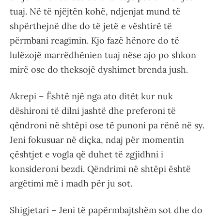
tuaj. Në të njëjtën kohë, ndjenjat mund të
shpërthejnë dhe do të jetë e vështirë të
përmbani reagimin. Kjo fazë hënore do të
lulëzojë marrëdhënien tuaj nëse ajo po shkon
mirë ose do theksojë dyshimet brenda jush.
Akrepi – Është një nga ato ditët kur nuk
dëshironi të dilni jashtë dhe preferoni të
qëndroni në shtëpi ose të punoni pa rënë në sy.
Jeni fokusuar në diçka, ndaj për momentin
çështjet e vogla që duhet të zgjidhni i
konsideroni bezdi. Qëndrimi në shtëpi është
argëtimi më i madh për ju sot.
Shigjetari – Jeni të papërmbajtshëm sot dhe do