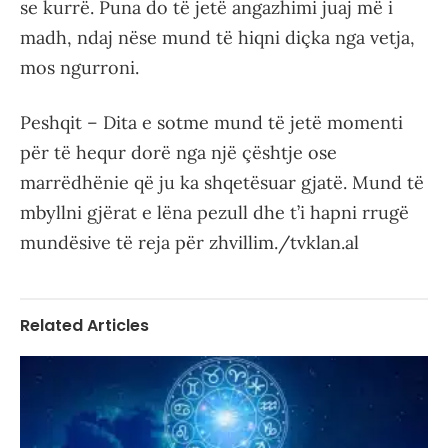
se kurrë. Puna do të jetë angazhimi juaj më i
madh, ndaj nëse mund të hiqni diçka nga vetja,
mos ngurroni.
Peshqit – Dita e sotme mund të jetë momenti
për të hequr dorë nga një çështje ose
marrëdhënie që ju ka shqetësuar gjatë. Mund të
mbyllni gjërat e lëna pezull dhe t’i hapni rrugë
mundësive të reja për zhvillim./tvklan.al
Related Articles