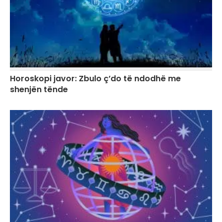
Horoskopi javor: Zbulo ç’do të ndodhë me
shenjën tënde