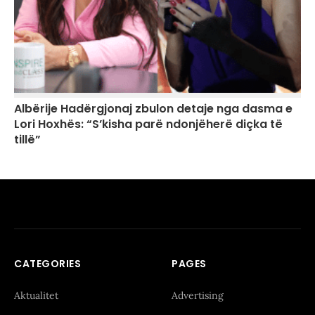
Albërije Hadërgjonaj zbulon detaje nga dasma e
Lori Hoxhës: “S’kisha parë ndonjëherë diçka të
tillë”
CATEGORIES
PAGES
Aktualitet
Advertising