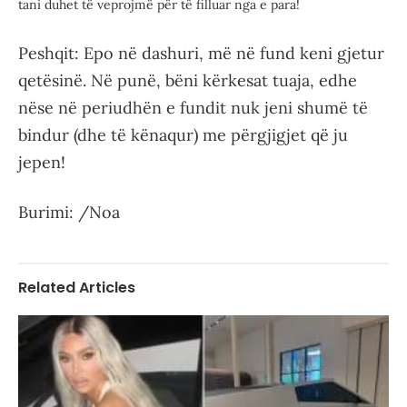
tani duhet të veprojmë për të filluar nga e para!
Peshqit: Epo në dashuri, më në fund keni gjetur
qetësinë. Në punë, bëni kërkesat tuaja, edhe
nëse në periudhën e fundit nuk jeni shumë të
bindur (dhe të kënaqur) me përgjigjet që ju
jepen!
Burimi: /Noa
Related Articles