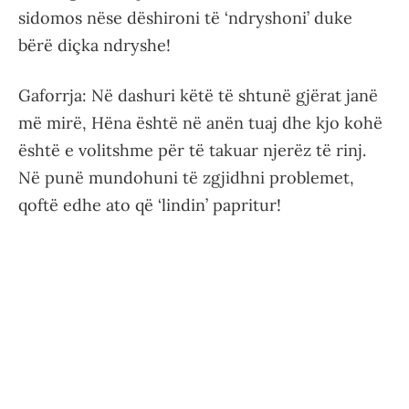
sidomos nëse dëshironi të ‘ndryshoni’ duke
bërë diçka ndryshe!
Gaforrja: Në dashuri këtë të shtunë gjërat janë
më mirë, Hëna është në anën tuaj dhe kjo kohë
është e volitshme për të takuar njerëz të rinj.
Në punë mundohuni të zgjidhni problemet,
qoftë edhe ato që ‘lindin’ papritur!