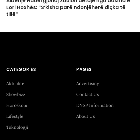
Albërije Hadërgjonaj zbulon detaje nga dasma e
Lori Hoxhës: “S’kisha parë ndonjëherë diçka të
tillë”
CATEGORIES
PAGES
Aktualitet
Advertising
Showbizz
Contact Us
Horoskopi
DNSP Information
Lifestyle
About Us
Teknologji