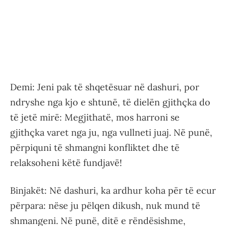
Demi: Jeni pak të shqetësuar në dashuri, por
ndryshe nga kjo e shtunë, të dielën gjithçka do
të jetë mirë: Megjithatë, mos harroni se
gjithçka varet nga ju, nga vullneti juaj. Në punë,
përpiquni të shmangni konfliktet dhe të
relaksoheni këtë fundjavë!
Binjakët: Në dashuri, ka ardhur koha për të ecur
përpara: nëse ju pëlqen dikush, nuk mund të
shmangeni. Në punë, ditë e rëndësishme,