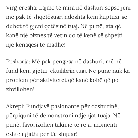
Virgjeresha: Lajme të mira në dashuri sepse jeni
më pak të shqetësuar, ndoshta keni kuptuar se
duhet të gjeni qetësinë tuaj. Në punë, ata që
kanë një biznes të vetin do të kenë së shpejti
një kënaqësi të madhe!
Peshorja: Më pak pengesa në dashuri, më në
fund keni gjetur ekuilibrin tuaj. Në punë nuk ka
problem për aktivitetet që kanë kohë që po
zhvillohen!
Akrepi: Fundjavë pasionante për dashurinë,
përpiquni të demonstroni ndjenjat tuaja. Në
punë, favorizohen takime të reja: momenti
është i gjithi për t’u shijuar!