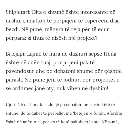
Shigjetari: Dita e shtunë është interesante në
dashuri, mjafton të përpiqeni të kapërceni disa
bezdi. Në punë, mënyra të reja për të ecur
përpara: si thua të nisësh një projekt?
Bricjapi: Lajme të mira në dashuri sepse Hëna
është në anën tuaj, por ju jeni pak të
pavendosur dhe po debatoni shumë për çështje
parash. Në punë jeni të lodhur, por projektet e
së ardhmes janë aty, nuk vihen në dyshim!
Ujori: Në dashuri, kushdo që po debaton me ish-in këtë të
shtunë, do të duhet të përballet me ‘betejën’ e fundit. Afërdita
është në anën tuaj, por do të ketë pak shqetësime. Në punë,