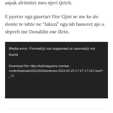
aspak afrimitet mes njeri tjetrit.
E pyetur nga gazetari Flor Gjini se me ke do
donte te ishte ne “Jakuzi” nga ish banoret ajo u
shpreh me Donaldin ose Ilirin.
Video
Media error: Format(s) not supported or source(s) not
Player
found
Download File: https://lokimagazine.com/wp-
content/uploads/2022/02/bandicam-2022-02-25-17-27-17-247.mp4?
_=1