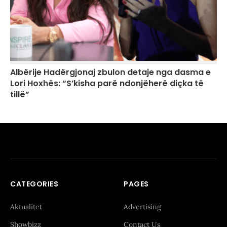
Albërije Hadërgjonaj zbulon detaje nga dasma e
Lori Hoxhës: “S’kisha parë ndonjëherë diçka të
tillë”
CATEGORIES
PAGES
Aktualitet
Advertising
Showbizz
Contact Us