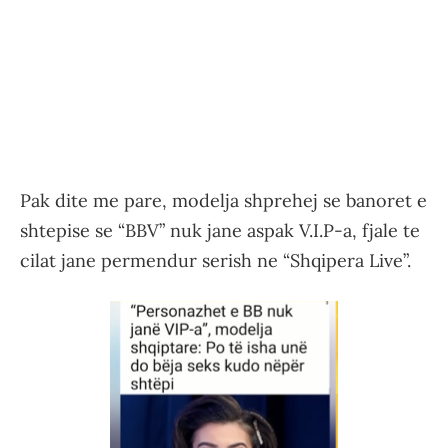
Pak dite me pare, modelja shprehej se banoret e
shtepise se “BBV” nuk jane aspak V.I.P-a, fjale te
cilat jane permendur serish ne “Shqipera Live”.