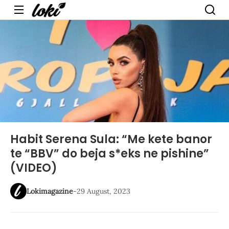
Menu
Habit Serena Sula: “Me kete banor
te “BBV” do beja s*eks ne pishine”
(VIDEO)
Lokimagazine
-
29 August, 2023