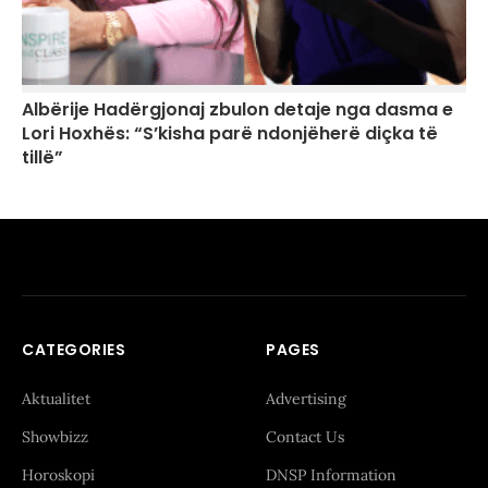
Albërije Hadërgjonaj zbulon detaje nga dasma e
Lori Hoxhës: “S’kisha parë ndonjëherë diçka të
tillë”
CATEGORIES
PAGES
Aktualitet
Advertising
Showbizz
Contact Us
Horoskopi
DNSP Information