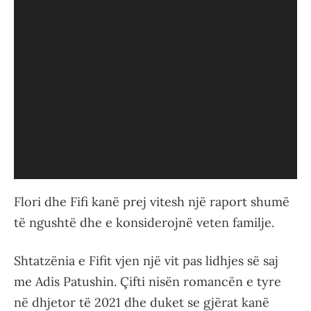
Flori dhe Fifi kanë prej vitesh një raport shumë
të ngushtë dhe e konsiderojnë veten familje.
Shtatzënia e Fifit vjen një vit pas lidhjes së saj
me Adis Patushin. Çifti nisën romancën e tyre
në dhjetor të 2021 dhe duket se gjërat kanë