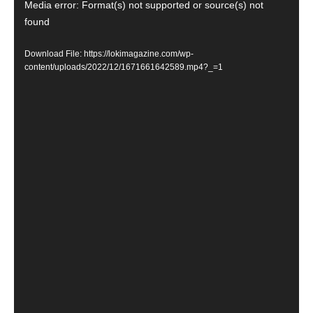
Media error: Format(s) not supported or source(s) not
Player
found
Download File: https://lokimagazine.com/wp-
content/uploads/2022/12/1671661642589.mp4?_=1