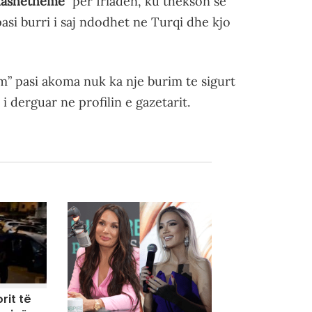
hashetheme
” per Iriaden, ku thekson se
asi burri i saj ndodhet ne Turqi dhe kjo
” pasi akoma nuk ka nje burim te sigurt
 derguar ne profilin e gazetarit.
rit të