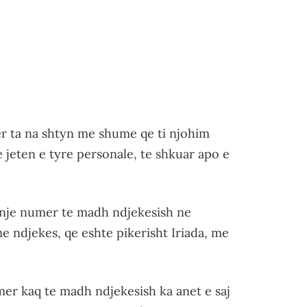
er ta na shtyn me shume qe ti njohim
jeten e tyre personale, te shkuar apo e
 nje numer te madh ndjekesish ne
ndjekes, qe eshte pikerisht Iriada, me
er kaq te madh ndjekesish ka anet e saj