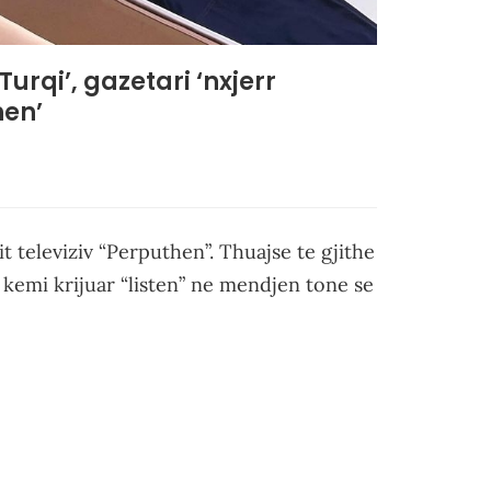
Turqi’, gazetari ‘nxjerr
hen’
it televiziv “Perputhen”. Thuajse te gjithe
kemi krijuar “listen” ne mendjen tone se