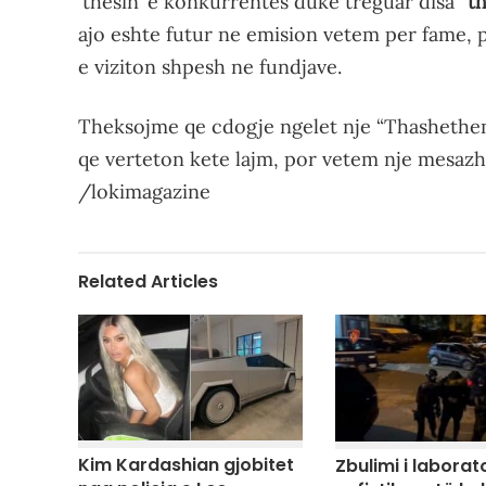
‘thesin’ e konkurrentes duke treguar disa “
t
ajo eshte futur ne emision vetem per fame, p
e viziton shpesh ne fundjave.
Theksojme qe cdogje ngelet nje “Thashethem
qe verteton kete lajm, por vetem nje mesazh i
/lokimagazine
Related Articles
Kim Kardashian gjobitet
Zbulimi i laborato