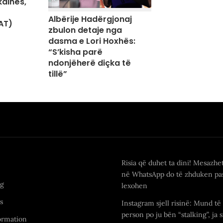
kainës,
Albërije Hadërgjonaj
AT)
zbulon detaje nga
dasma e Lori Hoxhës:
“S’kisha parë
ndonjëherë diçka të
tillë”
Risia që duhet ta dini! Mesazhe
në WhatsApp do të zhduken pas
ng
lexohen
s
Instagram sjell risinë: Mund të 
person po ju bën “stalking”, ja s
ormation