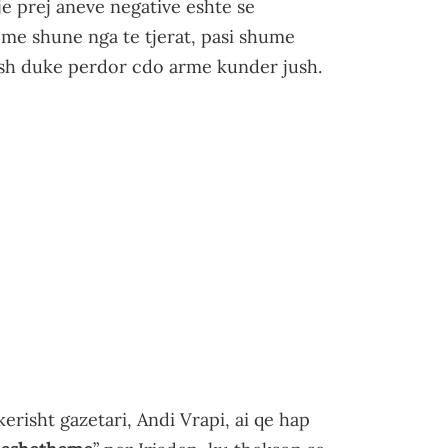
je prej aneve negative eshte se
t me shune nga te tjerat, pasi shume
jush duke perdor cdo arme kunder jush.
risht gazetari, Andi Vrapi, ai qe hap