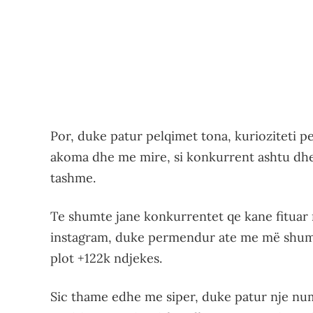
Por, duke patur pelqimet tona, kurioziteti p
akoma dhe me mire, si konkurrent ashtu dhe 
tashme.
Te shumte jane konkurrentet qe kane fituar
instagram, duke permendur ate me më shume 
plot +122k ndjekes.
Sic thame edhe me siper, duke patur nje num