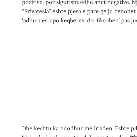
pozitive, por sigurisht edhe anet negative. N
“Privatesia” eshte pjesa e pare qe ju cenohe
‘adhurues’ apo keqberes, do ‘fiksohen’ pas 
Dhe keshtu ka ndodhur me Iriaden. Eshte pike