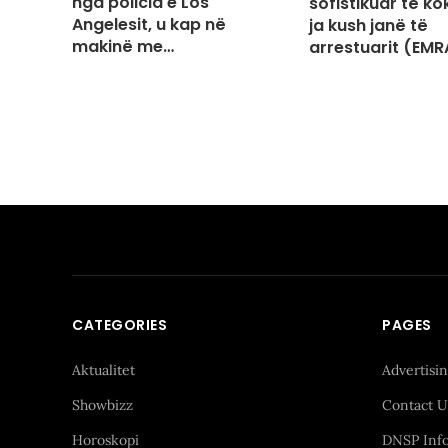
nga policia e Los
sofistikuar të ko
Angelesit, u kap në
ja kush janë të
makinë me…
arrestuarit (EMR
CATEGORIES
PAGES
Aktualitet
Advertisi
Showbizz
Contact U
Horoskopi
DNSP Inf