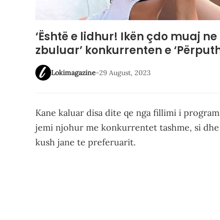
‘Është e lidhur! Ikën çdo muaj ne 
zbuluar’ konkurrenten e ‘Përput
Lokimagazine
-
29 August, 2023
Kane kaluar disa dite qe nga fillimi i program
jemi njohur me konkurrentet tashme, si dhe 
kush jane te preferuarit.