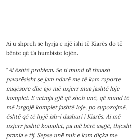
Ai u shpreh se hyrja e një ishi të Kiarës do të
bënte që t’a humbiste lojën.
“
Ai është problem. Se ti mund të thuash
pavarësisht se jam ndarë me të kam raporte
miqësore dhe ajo më nxjerr mua jashtë loje
komplet. E vetmja gjë që shoh unë, që mund të
më largojë komplet jashtë loje, po supozojmë,
është që të hyjë ish-i dashuri i Kiarës. Ai më
nxjerr jashtë komplet, pa më bërë asgjë, thjesht
prania e tij. Sepse unë nuk e kam diçka me