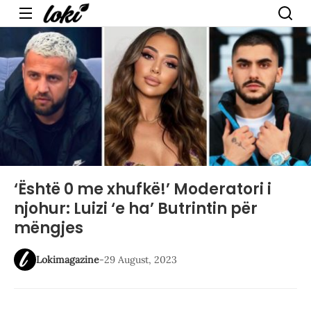
Menu
‘Është 0 me xhufkë!’ Moderatori i
njohur: Luizi ‘e ha’ Butrintin për
mëngjes
Lokimagazine
-
29 August, 2023