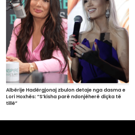
Albërije Hadërgjonaj zbulon detaje nga dasma e
Lori Hoxhës: “S’kisha parë ndonjëherë diçka të
tillë”