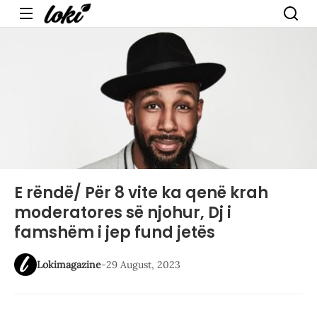
Menu
E rëndë/ Për 8 vite ka qenë krah
moderatores së njohur, Dj i
famshëm i jep fund jetës
Lokimagazine
-
29 August, 2023