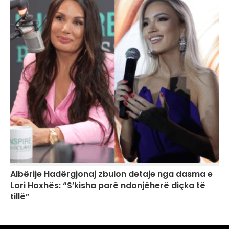
Albërije Hadërgjonaj zbulon detaje nga dasma e
Lori Hoxhës: “S’kisha parë ndonjëherë diçka të
tillë”