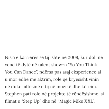
Nisja e karrierës së tij ishte në 2008, kur doli në
vend të dytë në talent show-n “So You Think
You Can Dance”, ndërsa pas asaj eksperience ai
u mor edhe me aktrim, role që kryesisht vinin
në dukej aftësinë e tij në muzikë dhe kërcim.
Stephen pati role në projekte të rëndësishme, si
filmat e “Step Up” dhe në “Magic Mike XXL”.