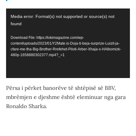
Video
Media error: Format(s) not supported or source(s) not
Player
found
Download File: https://lokimagazine.com/wp-
content/uploads/2023/01/Y2Mate.is-Doja-ti-beja-surprize-Luizit-ja-
cfare-me-tha-Big-Brother-Rrefehet-Piloti-Arber-Xhaja-s-HAlbomizk-
480p-1658880302377.mp4?_=1
Përsa i përket banorëve të shtëpisë së BBV,
mbrëmjen e djeshme është eleminuar nga gara
Ronaldo Sharka.