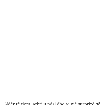
Ndër të tjera, Arbri u ndal dhe te një surprizë që