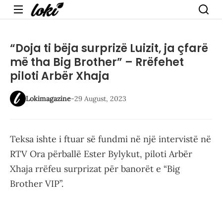
Menu
“Doja ti bëja surprizë Luizit, ja çfarë
më tha Big Brother” – Rrëfehet
piloti Arbër Xhaja
Lokimagazine
-
29 August, 2023
Teksa ishte i ftuar së fundmi në një intervistë në
RTV Ora përballë Ester Bylykut, piloti Arbër
Xhaja rrëfeu surprizat për banorët e “Big
Brother VIP”.