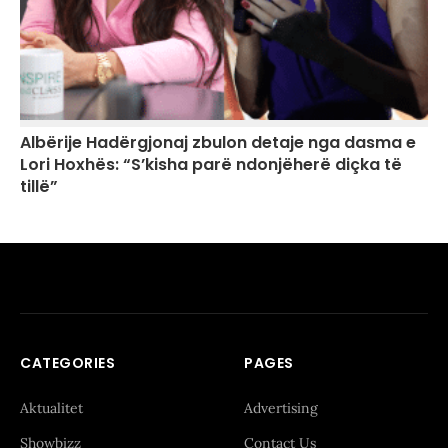
Albërije Hadërgjonaj zbulon detaje nga dasma e
Lori Hoxhës: “S’kisha parë ndonjëherë diçka të
tillë”
CATEGORIES
PAGES
Aktualitet
Advertising
Showbizz
Contact Us