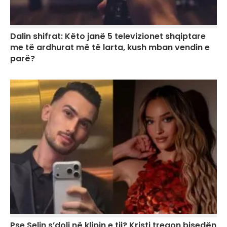
Dalin shifrat: Këto janë 5 televizionet shqiptare
me të ardhurat më të larta, kush mban vendin e
parë?
Pse Selin s’doli në klipin e tij? Kristi tregon bisedën