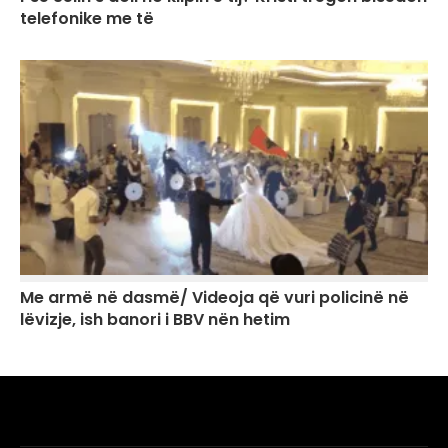
telefonike me të
Me armë në dasmë/ Videoja që vuri policinë në
lëvizje, ish banori i BBV nën hetim