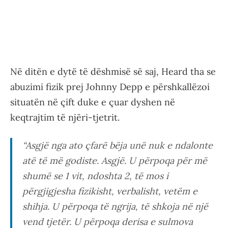
Në ditën e dytë të dëshmisë së saj, Heard tha se
abuzimi fizik prej Johnny Depp e përshkallëzoi
situatën në çift duke e çuar dyshen në
keqtrajtim të njëri-tjetrit.
“Asgjë nga ato çfarë bëja unë nuk e ndalonte
atë të më godiste. Asgjë. U përpoqa për më
shumë se 1 vit, ndoshta 2, të mos i
përgjigjesha fizikisht, verbalisht, vetëm e
shihja. U përpoqa të ngrija, të shkoja në një
vend tjetër. U përpoqa derisa e sulmova