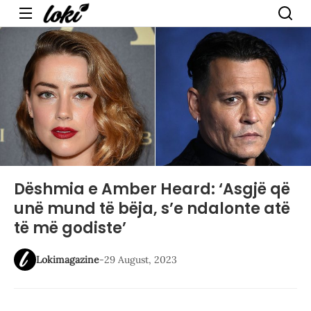
Menu
Dëshmia e Amber Heard: ‘Asgjë që
unë mund të bëja, s’e ndalonte atë
të më godiste’
Lokimagazine
-
29 August, 2023