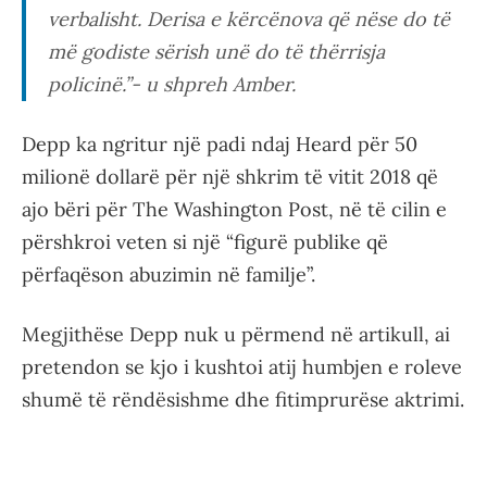
verbalisht. Derisa e kërcënova që nëse do të
më godiste sërish unë do të thërrisja
policinë.”- u shpreh Amber.
Depp ka ngritur një padi ndaj Heard për 50
milionë dollarë për një shkrim të vitit 2018 që
ajo bëri për The Washington Post, në të cilin e
përshkroi veten si një “figurë publike që
përfaqëson abuzimin në familje”.
Megjithëse Depp nuk u përmend në artikull, ai
pretendon se kjo i kushtoi atij humbjen e roleve
shumë të rëndësishme dhe fitimprurëse aktrimi.