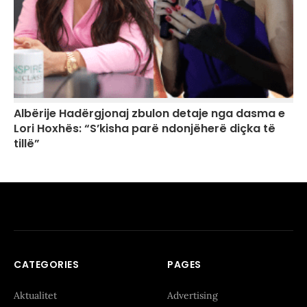
Albërije Hadërgjonaj zbulon detaje nga dasma e
Lori Hoxhës: “S’kisha parë ndonjëherë diçka të
tillë”
CATEGORIES
PAGES
Aktualitet
Advertising