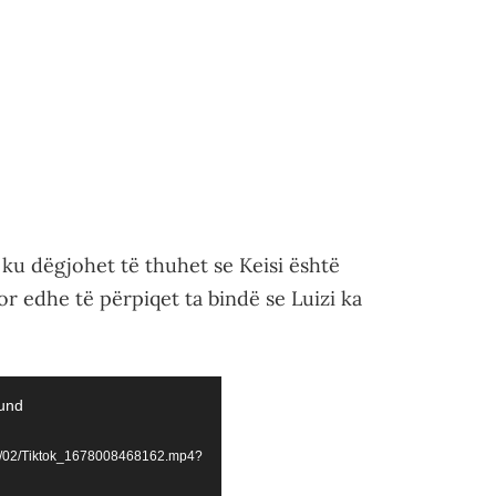
ku dëgjohet të thuhet se Keisi është
r edhe të përpiqet ta bindë se Luizi ka
ound
23/02/Tiktok_1678008468162.mp4?