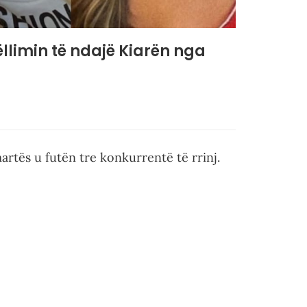
ëllimin të ndajë Kiarën nga
artës u futën tre konkurrentë të rrinj.