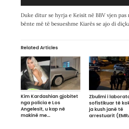
Duke ditur se hyrja e Keisit në BBV vjen pas 
bënte më të besueshme Kiarës se ajo di diç
Related Articles
Kim Kardashian gjobitet
Zbulimi i laborato
nga policia e Los
sofistikuar të ko
Angelesit, u kap në
ja kush janë të
makinë me…
arrestuarit (EMR