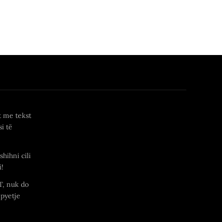
t me tekst
i të
shihni cili
i!
T, nuk do
 pyetje