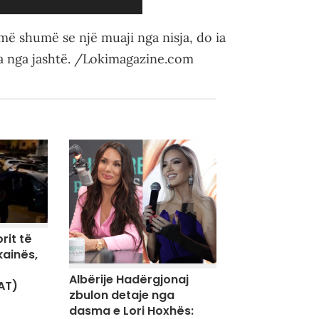
më shumë se një muaji nga nisja, do ia
ka nga jashtë. /Lokimagazine.com
rit të
kainës,
Albërije Hadërgjonaj
AT)
zbulon detaje nga
dasma e Lori Hoxhës: