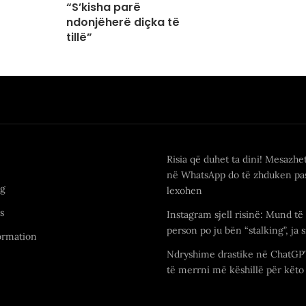
“S’kisha parë
ndonjëherë diçka të
tillë”
Risia që duhet ta dini! Mesazhe
në WhatsApp do të zhduken pas
ng
lexohen
s
Instagram sjell risinë: Mund të 
person po ju bën “stalking”, ja s
ormation
Ndryshime drastike në ChatGP
të merrni më këshillë për këto