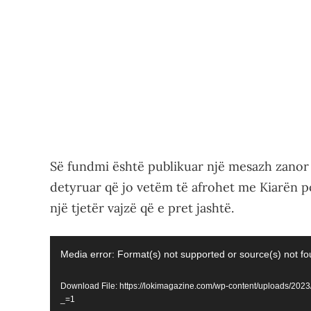
Së fundmi është publikuar një mesazh zanor 
detyruar që jo vetëm të afrohet me Kiarën po
një tjetër vajzë që e pret jashtë.
Video
Media error: Format(s) not supported or source(s) not f
Player
Download File: https://lokimagazine.com/wp-content/uploads/20
_=1