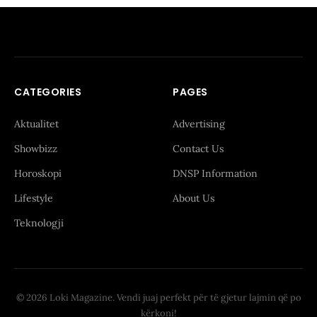
CATEGORIES
PAGES
Aktualitet
Advertising
Showbizz
Contact Us
Horoskopi
DNSP Information
Lifestyle
About Us
Teknologji
© 2026 Loki Magazine. Vendi juaj perfekt për të gjetur lajmin që po
kërkoni!