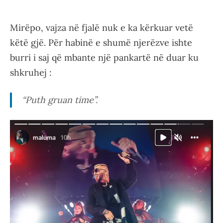
Mirëpo, vajza në fjalë nuk e ka kërkuar vetë
këtë gjë. Për habinë e shumë njerëzve ishte
burri i saj që mbante një pankartë në duar ku
shkruhej :
“Puth gruan time”.