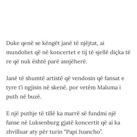
Duke qenë se këngët janë të njëjtat, ai
mundohet që në koncertet e tij të sjellë diçka të
re që nuk është parë asnjëherë.
Janë të shumtë artistë që vendosin që fansat e
tyre t’i ngjisin në skenë, por vetëm Maluma i
puth në buzë.
E një puthje të tillë ka marrë së fundmi një
fanse në Luksenburg gjatë koncertit që ai ka
zhvilluar aty për turin “Papi Juancho”.