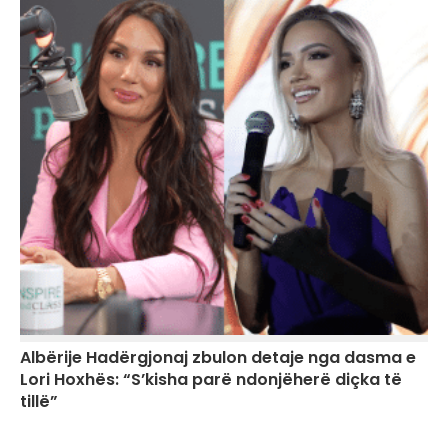
Albërije Hadërgjonaj zbulon detaje nga dasma e
Lori Hoxhës: “S’kisha parë ndonjëherë diçka të
tillë”