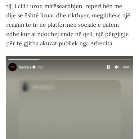
tij, i cili i uron mirëseardhjen, reperi bën me
dije se është liruar dhe rikthyer, megjithëse një
reagim të tij në platformën sociale e patëm
edhe kur ai ndodhej ende në qeli, një përgjigje
për të gjitha akuzat publiek nga Arbenita.