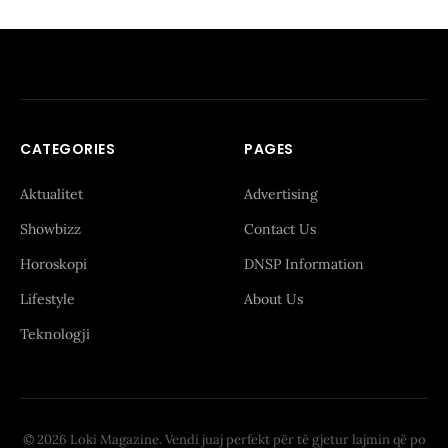
CATEGORIES
PAGES
Aktualitet
Advertising
Showbizz
Contact Us
Horoskopi
DNSP Information
Lifestyle
About Us
Teknologji
© 2026 Loki Magazine. Vendi juaj perfekt për të gjetur lajmin që po