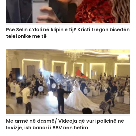
Pse Selin s’doli në klipin e tij? Kristi tregon bisedën
telefonike me të
Me armë në dasmë/ Videoja që vuri policinë në
lëvizje, ish banori i BBV nën hetim