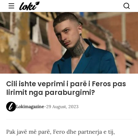
Menu
Cili ishte veprimi i parë i Feros pas
lirimit nga paraburgimi?
Lokimagazine
-
29 August, 2023
Pak javë më parë, Fero dhe partnerja e tij,