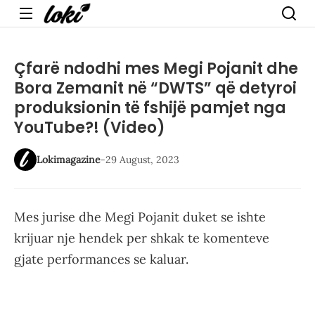
Menu
Çfarë ndodhi mes Megi Pojanit dhe
Bora Zemanit në “DWTS” që detyroi
produksionin të fshijë pamjet nga
YouTube?! (Video)
Lokimagazine
-
29 August, 2023
Mes jurise dhe Megi Pojanit duket se ishte
krijuar nje hendek per shkak te komenteve
gjate performances se kaluar.