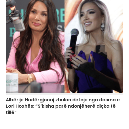
Albërije Hadërgjonaj zbulon detaje nga dasma e
Lori Hoxhës: “S’kisha parë ndonjëherë diçka të
tillë”