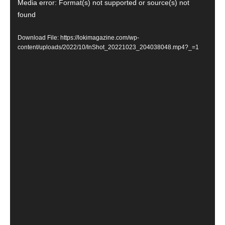
Media error: Format(s) not supported or source(s) not
Player
found
Download File: https://lokimagazine.com/wp-
content/uploads/2022/10/InShot_20221023_204038048.mp4?_=1