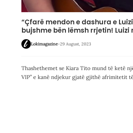
“Çfarë mendon e dashura e Luizi
bujshme bën lëmsh rrjetin! Luizi n
Lokimagazine
-
29 August, 2023
Thashethemet se Kiara Tito mund të ketë një 
VIP” e kanë ndjekur gjatë gjithë afrimitetit t