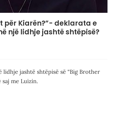
t për Kiarën?”- deklarata e
ë një lidhje jashtë shtëpisë?
lidhje jashtë shtëpisë së “Big Brother
ë saj me Luizin.