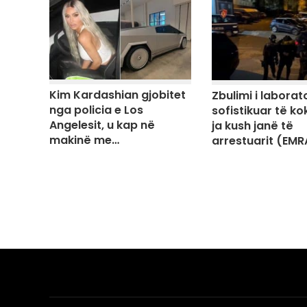
Kim Kardashian gjobitet
Zbulimi i laborato
nga policia e Los
sofistikuar të ko
Angelesit, u kap në
ja kush janë të
makinë me…
arrestuarit (EMR