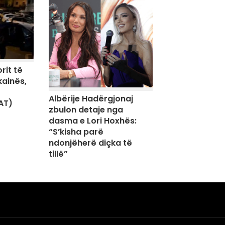
rit të
kainës,
Albërije Hadërgjonaj
AT)
zbulon detaje nga
dasma e Lori Hoxhës:
“S’kisha parë
ndonjëherë diçka të
tillë”