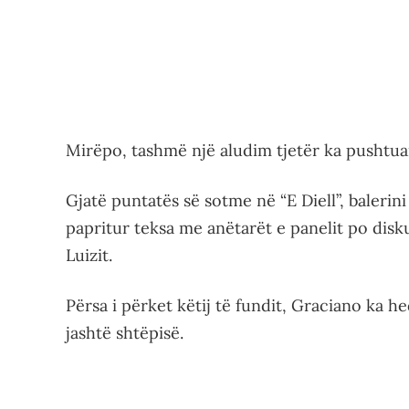
Mirëpo, tashmë një aludim tjetër ka pushtuar
Gjatë puntatës së sotme në “E Diell”, balerin
papritur teksa me anëtarët e panelit po dis
Luizit.
Përsa i përket këtij të fundit, Graciano ka h
jashtë shtëpisë.