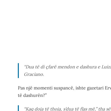
“Dua të di çfarë mendon e dashura e Luizit
Graciano.
Pas një momenti suspancë, ishte gazetari Ervi
të dashurën?”
“Kaq doja të thoja, s’dua të flas më,” tha