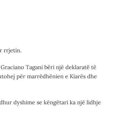
 rrjetin.
i Graciano Tagani bëri një deklaratë të
kutohej për marrëdhënien e Kiarës dhe
edhur dyshime se këngëtari ka një lidhje