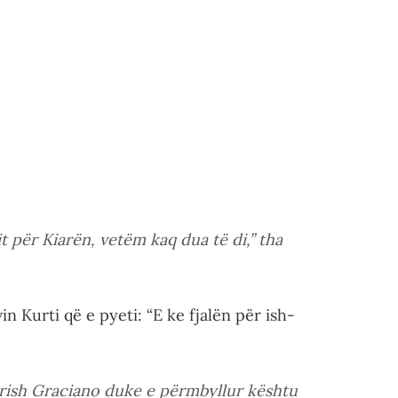
 për Kiarën, vetëm kaq dua të di,” tha
n Kurti që e pyeti: “E ke fjalën për ish-
 sërish Graciano duke e përmbyllur kështu