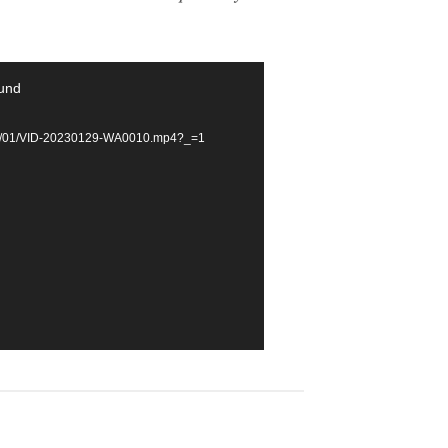
ound
2023/01/VID-20230129-WA0010.mp4?_=1