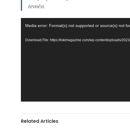
temën.
Video
Media error: Format(s) not supported or source(s) not f
Player
Download File: https://lokimagazine.com/wp-content/uploads/
Related Articles