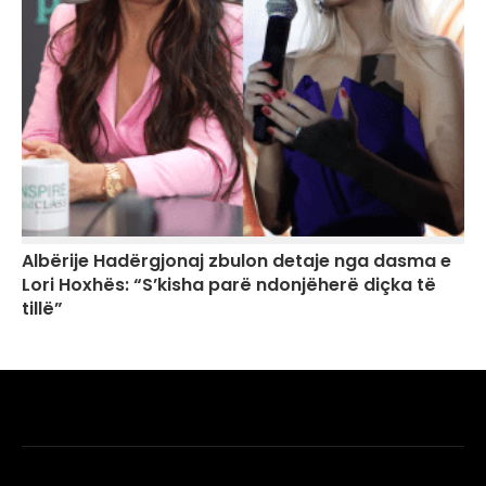
Albërije Hadërgjonaj zbulon detaje nga dasma e
Lori Hoxhës: “S’kisha parë ndonjëherë diçka të
tillë”