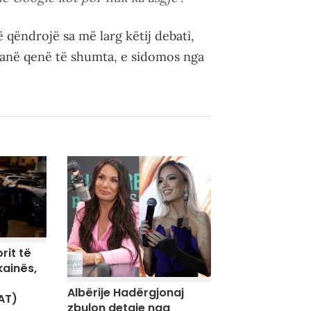
 qëndrojë sa më larg këtij debati,
kanë qenë të shumta, e sidomos nga
rit të
kainës,
Albërije Hadërgjonaj
AT)
zbulon detaje nga