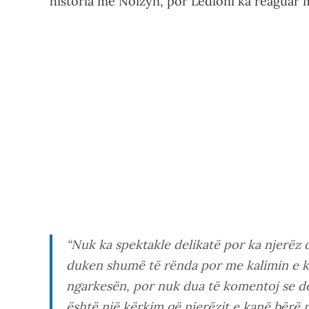
historia me Noizyn, por Ledioni ka reaguar
“Nuk ka spektakle delikatë por ka njerëz
duken shumë të rënda por me kalimin e 
ngarkesën, por nuk dua të komentoj se do 
është një kërkim që njerëzit e kanë bërë 