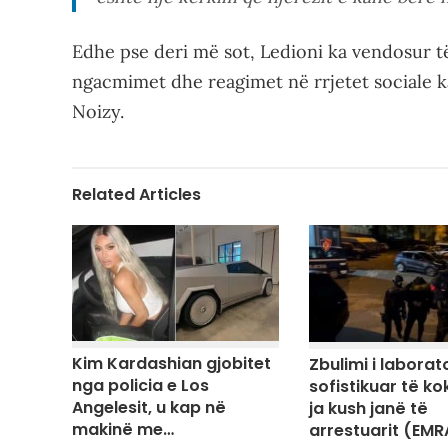
Edhe pse deri më sot, Ledioni ka vendosur të
ngacmimet dhe reagimet në rrjetet sociale 
Noizy.
Related Articles
Kim Kardashian gjobitet
Zbulimi i laborato
nga policia e Los
sofistikuar të ko
Angelesit, u kap në
ja kush janë të
makinë me…
arrestuarit (EMR