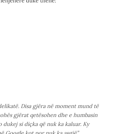
 menjëherë duke thënë:
 delikatë. Disa gjëra në moment mund të
kohës gjërat qetësohen dhe e humbasin
dukej si diçka që nuk ka kaluar. Ky
në Google kot por nuk ka asgjë”.