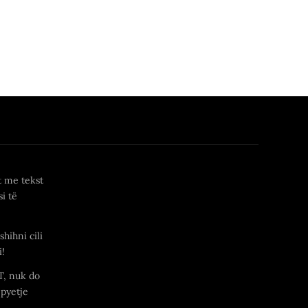
t me tekst
i të
shihni cili
i!
T, nuk do
 pyetje