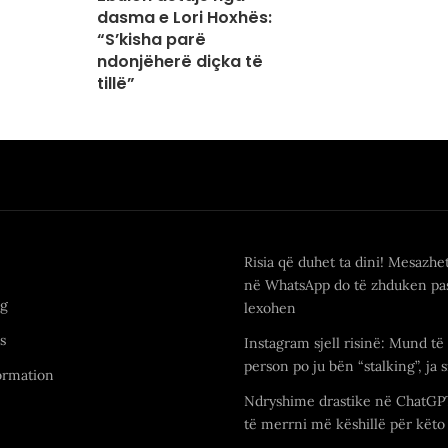
dasma e Lori Hoxhës:
“S’kisha parë
ndonjëherë diçka të
tillë”
Risia që duhet ta dini! Mesazhe
në WhatsApp do të zhduken pas
ng
lexohen
s
Instagram sjell risinë: Mund të 
person po ju bën “stalking”, ja s
ormation
Ndryshime drastike në ChatGP
të merrni më këshillë për këto