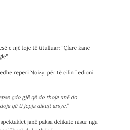
ë e një loje të titulluar: “Çfarë kanë
le”.
dhe reperi Noizy, për të cilin Ledioni
epse çdo gjë që do thoja unë do
ja që ti jepja dikujt arsye.”
spektaklet janë paksa delikate nisur nga