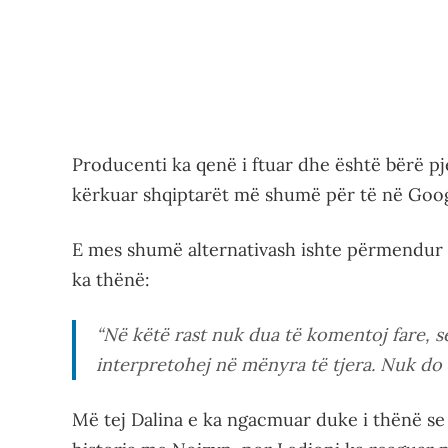
Producenti ka qenë i ftuar dhe është bërë pjes
kërkuar shqiptarët më shumë për të në Goog
E mes shumë alternativash ishte përmendur e
ka thënë:
“Në këtë rast nuk dua të komentoj fare, s
interpretohej në mënyra të tjera. Nuk do do
Më tej Dalina e ka ngacmuar duke i thënë se 