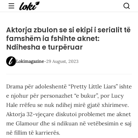
Menu
Aktorja zbulon se si ekipi i serialit të
famshëm ia fshihte aknet:
Ndihesha e turpëruar
Lokimagazine
-
29 August, 2023
Drama për adoleshentë “Pretty Little Liars” ishte
e njohur për personazhet “e bukur”, por Lucy
Hale rrëfeu se nuk ndihej mirë gjatë xhirimeve.
Aktorja 32-vjeçare diskutoi problemet me aknet
me Glamour dhe si ndikuan në vetëbesimin e saj
në fillim të karrierës.