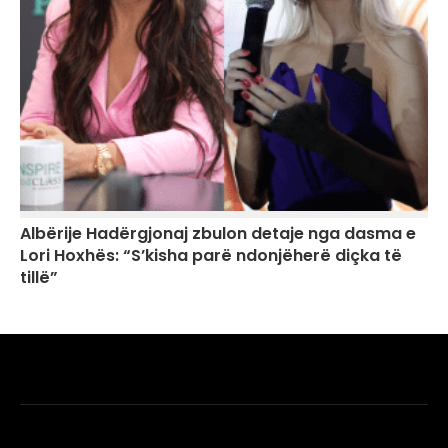
Albërije Hadërgjonaj zbulon detaje nga dasma e
Lori Hoxhës: “S’kisha parë ndonjëherë diçka të
tillë”