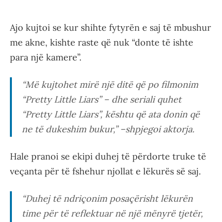
Ajo kujtoi se kur shihte fytyrën e saj të mbushur
me akne, kishte raste që nuk “donte të ishte
para një kamere”.
“Më kujtohet mirë një ditë që po filmonim
“Pretty Little Liars” – dhe seriali quhet
“Pretty Little Liars”, kështu që ata donin që
ne të dukeshim bukur,” –shpjegoi aktorja.
Hale pranoi se ekipi duhej të përdorte truke të
veçanta për të fshehur njollat e lëkurës së saj.
“Duhej të ndriçonim posaçërisht lëkurën
time për të reflektuar në një mënyrë tjetër,