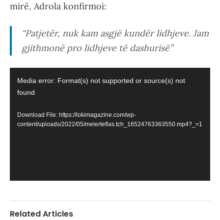
mirë, Adrola konfirmoi:
“Patjetër, nuk kam asgjë kundër lidhjeve. Jam
gjithmonë pro lidhjeve të dashurisë”
Video
Media error: Format(s) not supported or source(s) not
Player
found
Download File: https://lokimagazine.com/wp-
content/uploads/2022/05/melerteflas.tch_16524763363550.mp4?_=1
Related Articles