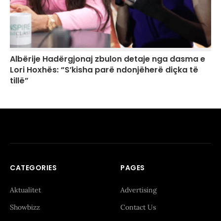
Albërije Hadërgjonaj zbulon detaje nga dasma e
Lori Hoxhës: “S’kisha parë ndonjëherë diçka të
tillë”
CATEGORIES
PAGES
Aktualitet
Advertising
Showbizz
Contact Us