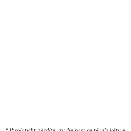
“
Absolutisht përditë, madje para se të vija këtu e