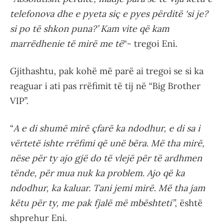
telefonova dhe e pyeta siç e pyes përditë ‘si je?
si po të shkon puna?’ Kam vite që kam
marrëdhenie të mirë me të
“- tregoi Eni.
Gjithashtu, pak kohë më parë ai tregoi se si ka
reaguar i ati pas rrëfimit të tij në “Big Brother
VIP”.
“
A e di shumë mirë çfarë ka ndodhur, e di sa i
vërtetë ishte rrëfimi që unë bëra. Më tha mirë,
nëse për ty ajo gjë do të vlejë për të ardhmen
tënde, për mua nuk ka problem. Ajo që ka
ndodhur, ka kaluar. Tani jemi mirë. Më tha jam
këtu për ty, me pak fjalë më mbështeti”
, është
shprehur Eni.