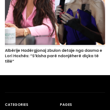
Albërije Hadërgjonaj zbulon detaje nga dasma e
Lori Hoxhës: “S’kisha parë ndonjëherë diçka të
tillë”
CATEGORIES
PAGES