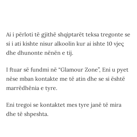
Ai i përloti të gjithë shqiptarët teksa tregonte se
si i ati kishte nisur alkoolin kur ai ishte 10 vjeç
dhe dhunonte nënën e tij.
I ftuar së fundmi në “Glamour Zone”, Eni u pyet
nëse mban kontakte me të atin dhe se si është
marrëdhënia e tyre.
Eni tregoi se kontaktet mes tyre janë të mira
dhe të shpeshta.