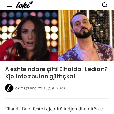
Menu
A është ndarë çifti Elhaida-Ledian?
Kjo foto zbulon gjithçka!
Lokimagazine
-
29 August, 2023
Elhaida Dani festoi dje ditëlindjen dhe ditën e