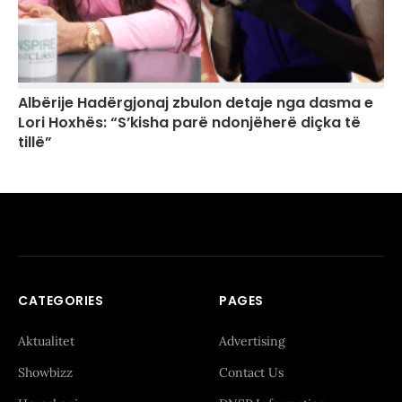
Albërije Hadërgjonaj zbulon detaje nga dasma e
Lori Hoxhës: “S’kisha parë ndonjëherë diçka të
tillë”
CATEGORIES
PAGES
Aktualitet
Advertising
Showbizz
Contact Us