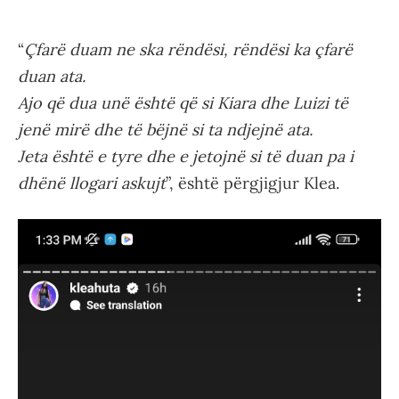
“
Çfarë duam ne ska rëndësi, rëndësi ka çfarë
duan ata.
Ajo që dua unë është që si Kiara dhe Luizi të
jenë mirë dhe të bëjnë si ta ndjejnë ata.
Jeta është e tyre dhe e jetojnë si të duan pa i
dhënë llogari askujt
”, është përgjigjur Klea.