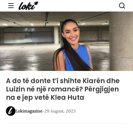
Menu
A do të donte t’i shihte Kiarën dhe
Luizin në një romancë? Përgjigjen
na e jep vetë Klea Huta
Lokimagazine
-
29 August, 2023