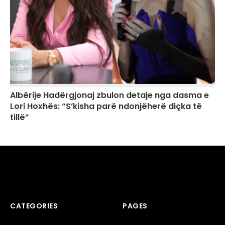
Albërije Hadërgjonaj zbulon detaje nga dasma e
Lori Hoxhës: “S’kisha parë ndonjëherë diçka të
tillë”
CATEGORIES
PAGES